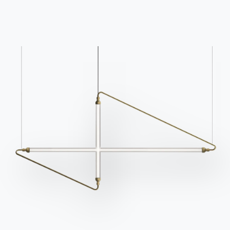
Каталоги
Информационный
бюллетень
Скачать каталоги
Активируйте нашу
Bontempi.
рассылку, чтобы
Перейти в раздел
получать последние
загрузки
новости.
Подпишитесь на
рассылку
Часто задаваемые
Запросить