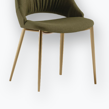
заявляю, что прочитал и понял его содержание*.
После прочтения информации
Политика
конфиденциальности
Я даю согласие на обработку моих
персональных данных с целью получения коммерческих и
рекламных сообщений, в том числе посредством
рассылки информационных бюллетеней.
Отправить запрос
Сиденья
Вариант
Длина (X)
Высота (Y)
Глубина (Z)
Версия
8/10
180/240cm
75cm
130cm
54.27
Отделка