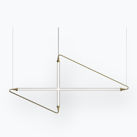
BONTEMPI
Продукция
Конфигуратор
Bontempi Space
Локатор магазинов
Договор
Журнал
НАШ МИР
О нас
Благодарности
Дизайнеры
Флагманский магазин