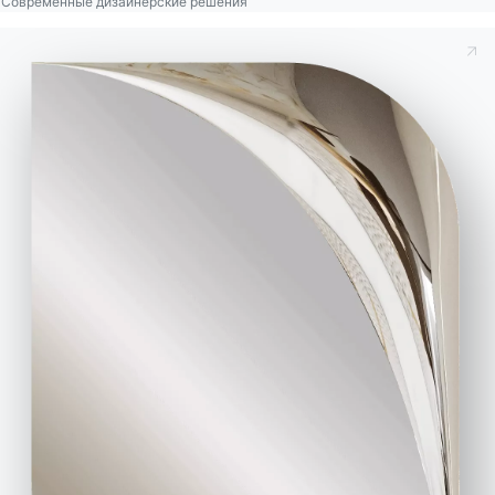
Современные дизайнерские решения
2 ВЕРСИИ
Zac
Консоли Bontempi – это многофункциональная
мебель, идеально подходящая для прихожей,
гостиной или спальни, гармонично
вписывающаяся в любой интерьер. Они могут
использоваться как простые поверхности или
превращаться в стильные письменные столы
или раскладные столы. Консоли и полки