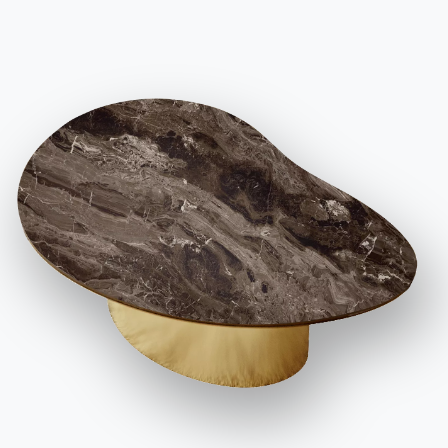
Работайте с нами
Стать реселлером
Помощь
Ingenia Casa
Этический кодекс
Подпишитесь на рассылку
BONTEMPI
Продукция
Конфигуратор
Bontempi Space
Локатор магазинов
Договор