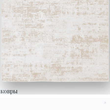
Активируйте нашу
Bontempi.
рассылку, чтобы
Перейти в раздел
получать последние
загрузки
новости.
Подпишитесь на
рассылку
Часто задаваемые
Запросить
вопросы
информацию
У вас есть вопросы?
Заполните нашу форму,
Найдите ответы в
чтобы запросить
разделе FAQ.
информацию.
Перейти к разделу FAQ
Доступ к форме
ковры
Связаться с