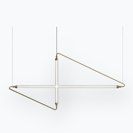
Связаться с
Работайте с нами
Стать реселлером
Помощь
Ingenia Casa
Этический кодекс
Подпишитесь на рассылку
BONTEMPI
Продукция
Конфигуратор
Bontempi Space
Локатор магазинов
Договор