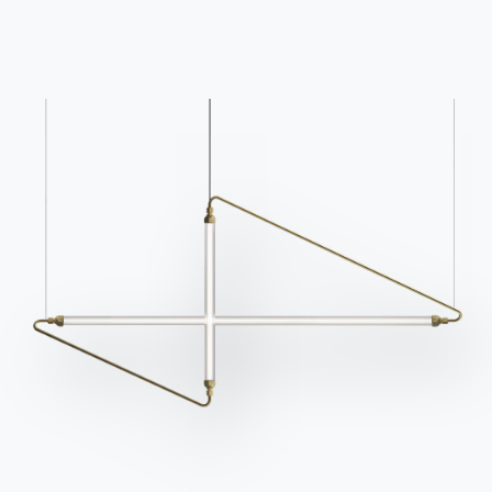
Каталоги
Информационный
бюллетень
Скачать каталоги
Активируйте нашу
Bontempi.
рассылку, чтобы
Перейти в раздел
получать последние
загрузки