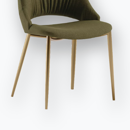
заявляю, что прочитал и понял его содержание*.
После прочтения информации
Политика
конфиденциальности
Я даю согласие на обработку моих
персональных данных с целью получения коммерческих и
рекламных сообщений, в том числе посредством
рассылки информационных бюллетеней.
Отправить запрос
Сиденья
Вариант
Длина (X)
Высота (Y)
Глубина (Z)
Версия
6/8
140/220cm
75cm
90cm
54.19
6/10
160/240cm
75cm
90cm
54.21