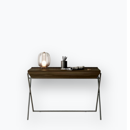
Accept all
Deny
No, adjust