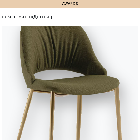
AWARDS
ор магазинов
Договор
ься на
//
PICA
Pica
Пристенная мебель, структурa 
дверцы из лакированного деко
структура и ножки из лакирова
Designed by E-GGS
Версии
Pica Лакированная древеси