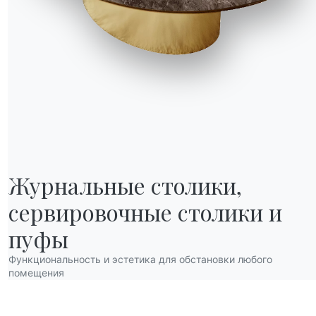
4 ВЕРСИИ
Журнальные столики,

Fiandre
сервировочные столики и 
НАШ МИР
О нас
пуфы
Благодарности
Функциональность и эстетика для обстановки любого
Дизайнеры
помещения
нов
Флагманский магазин
Каталоги