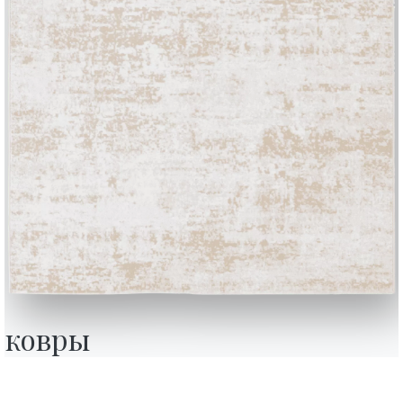
15.82
Pica
Дополните свое окружение
16 ВЕРСИИ
Mood
BONTEMPI
Продукция
Конфигуратор
ковры
Bontempi Space
Локатор магази
how
Договор