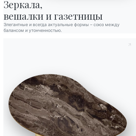
Зеркала,

двери
вешалки и газетницы
й
Элегантные и всегда актуальные формы – союз между
балансом и утонченностью.
к царапинам
ивое к царапинам
 устойчивое к царапинам
CM013
CM014
CM016
CM017
CM025
CM032
цевый
atta supreme глянцевый
Оникс джада глянцевый
Арабескато голд глянцевый
Каппучино роял глянцевый
Тадж-махал глянцевый
Noir desir матовый
Calacatta supreme матовый