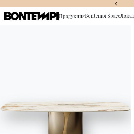
BONTEMPI SPACE
Bontempi Space
Локат
Продукция
Подписат
рассылку
HOME
//
ПРОДУКЦИЯ
//
ТУМБЫ И ШКАФЫ ДЛЯ ХРАНЕНИЯ