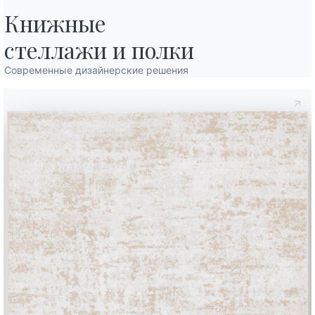
Отделка
Книжные

Пол
Структура
Передние 
C150
C152
C193
СТЕКЛО ГЛЯНЦЕВОЕ
стеллажи и полки
Глянцевый экстра-белый
Черный глянцевый
Серо-бежевый глянцевы
Современные дизайнерские решения
C180S
C181S
C183S
C185S
СТЕКЛО МАТОВОЕ УСТОЙЧИВОЕ К ЦАРАПИНАМ
Белое матовое устойчивое к царапинам
Серо-бежевое матовое устойчивое 
Антрацит матовое устойч
Черное матовое
CM003
CM005
CM009
CM010
CM012
СУПЕРМРАМОР
Arabescato глянцевый
Noir desir глянцевый
Choco глянцевый
Étoil gold глян
Calac
L009
L036
L038
ШПОН ДЕРЕВА
Натуральный дуб
Орех
Угольный дуб
L079
L087
L095
NCS
ЛАКИРОВАННОЕ ДЕРЕВО
Белый
Антрацит
Серый
Ncs
RAL
НАСТРАИВАЕМЫЙ
Используйте
конфигуратор
Лист данных
Аксессуары
Pica