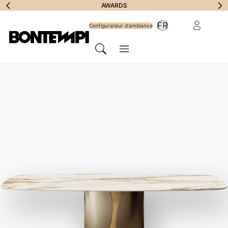
S'abonner à la
AWARDS
Zone Réserv
FR
lettre
Configurateur d'ambiance
Menu
d'information
Chercher
HOME
//
PRODUITS
//
BAHUTS
//
PICA