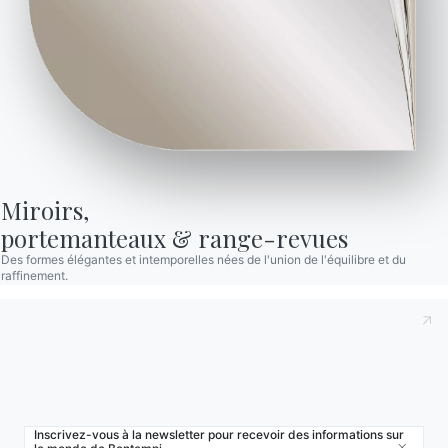
Localisateur de magasin
Contracter
Journal
NOTRE MONDE
Entreprise
Miroirs,

Remerciements
portemanteaux & range-revues
Designers
Des formes élégantes et intemporelles nées de l'union de l'équilibre et du
raffinement.
Magasin phare
Catalogues
Inscrivez-vous à la newsletter pour recevoir des informations sur