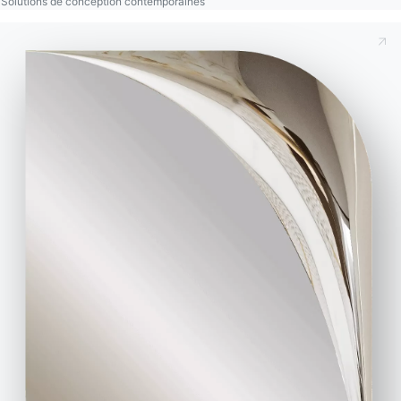
Solutions de conception contemporaines
Contact
Travailler avec nous
Devenir revendeur
Assistance
Ingenia Casa
Code de déontologie
S'inscrire à la newsletter
BONTEMPI
Produits
Configurateur
Bontempi Space