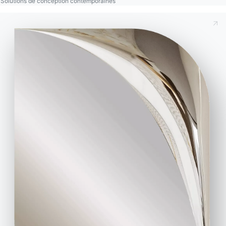
Solutions de conception contemporaines
Contact
Travailler avec nous
Devenir revendeur
Assistance
Ingenia Casa
Code de déontologie
S'inscrire à la newsletter
BONTEMPI
Produits
Configurateur