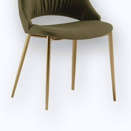
Variante
Longueur (X)
Hauteur (Y)
Profondeur (Z)
Version
et publicitaires, y compris par l'envoi de newsletters.
136cm
69cm
52cm
15.60LD
202cm
69cm
52cm
15.61LD
Envoyer la demande
202cm
69cm
52cm
15.62LD
268cm
69cm
52cm
15.63LD
268cm
69cm
52cm
15.64LD
268cm
69cm
52cm
15.65LD
136cm
135cm
52cm
15.66LD
136cm
69cm
52cm
15.67LD
136cm
69cm
52cm
15.68LD