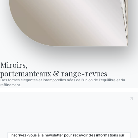
Bontempi Space
Localisateur de magasin
Contracter
Journal
NOTRE MONDE
Entreprise
Miroirs,

Remerciements
portemanteaux & range-revues
Designers
Des formes élégantes et intemporelles nées de l'union de l'équilibre et du
raffinement.
Magasin phare
Catalogues
Inscrivez-vous à la newsletter pour recevoir des informations sur