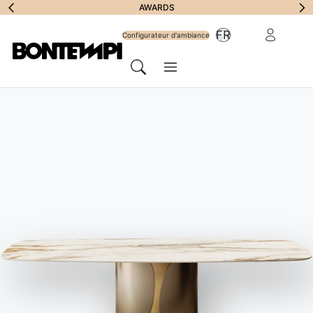
S'abonner à la
AWARDS
Zone Réserv
FR
lettre
Configurateur d'ambiance
Menu
d'information
Chercher
HOME
//
PRODUITS
//
BAHUTS
//
PICA