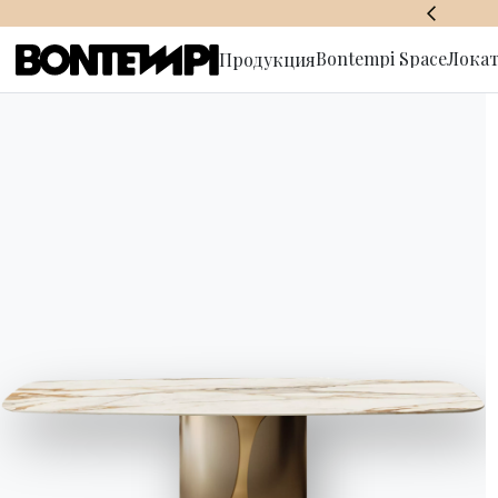
BONTEMPI SPACE
Bontempi Space
Локат
Продукция
Подписат
рассылку
HOME
//
ПРОДУКЦИЯ
//
ТУМБЫ И ШКАФЫ ДЛЯ ХРАНЕНИЯ