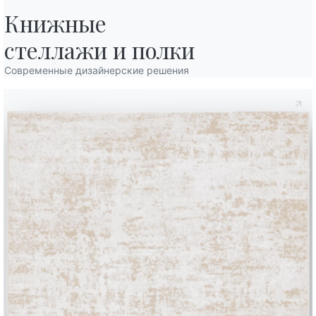
136cm
1
Книжные

136cm
8
стеллажи и полки
Современные дизайнерские решения
136cm
8
Отделка
Пол
Структура
Передние 
C150
C152
C193
СТЕКЛО ГЛЯНЦЕВОЕ
Глянцевый экстра-белый
Черный глянцевый
Серо-бежевый глянцевы
C180S
C181S
C183S
C185S
СТЕКЛО МАТОВОЕ УСТОЙЧИВОЕ К ЦАРАПИНАМ
Белое матовое устойчивое к царапинам
Серо-бежевое матовое устойчивое 
Антрацит матовое устойч
Черное матовое
CM003
CM005
CM009
CM010
CM012
СУПЕРМРАМОР
Arabescato глянцевый
Noir desir глянцевый
Choco глянцевый
Étoil gold глян
Calac
L009
L036
L038
ШПОН ДЕРЕВА
Натуральный дуб
Орех
Угольный дуб
L079
L087
L095
NCS
ЛАКИРОВАННОЕ ДЕРЕВО
Белый
Антрацит
Серый
Ncs
RAL