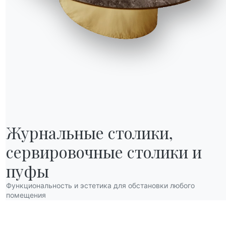
Журнальные столики,

сервировочные столики и 
НАШ МИР
О нас
пуфы
Благодарности
Функциональность и эстетика для обстановки любого
Дизайнеры
помещения
нов
Флагманский магазин
Каталоги