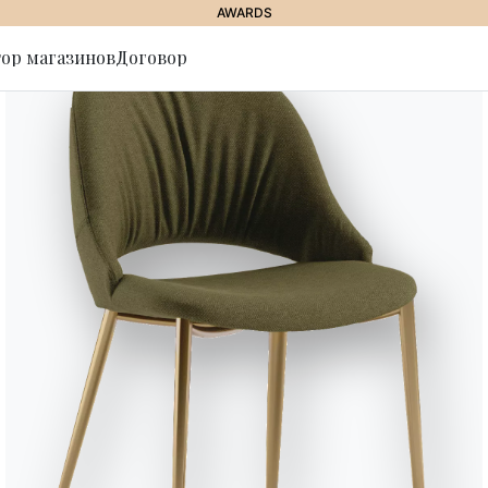
AWARDS
ор магазинов
Договор
ься на
//
PICA
Pica
Пристенная мебель, структурa 
дверцы из лакированного деко
структура и ножки из лакирова
Designed by E-GGS
Версии
Pica Лакированная древеси