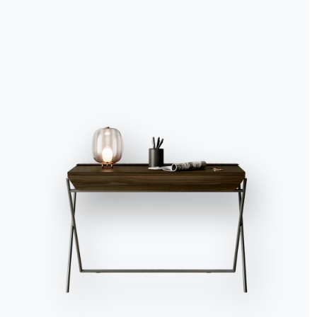
Accept all
Deny
No, adjust