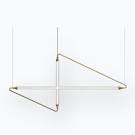
Подпишитесь на рассылку
BONTEMPI
Продукция
Конфигуратор
Bontempi Space
Локатор магазинов
Договор
Журнал
НАШ МИР
О нас
Благодарности
Дизайнеры