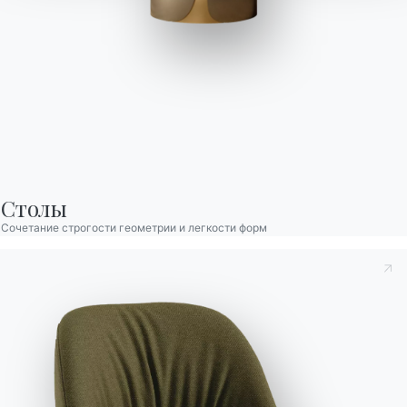
Pattern Открытый
Столик/Пуф-газетница из лакированной стали для
использования вне помещений
Столы
Сочетание строгости геометрии и легкости форм
Вариант
Длина (X)
Высота (Y)
Глубина (Z)
Версия
45cm
30cm
40cm
07.38OUT
45cm
45cm
40cm
07.39OUT
Отделка
Принять к сведению
Политика конфиденциальности
, в
соответствии со ст. 13 Постановления ЕС 2016/679, я
Пол