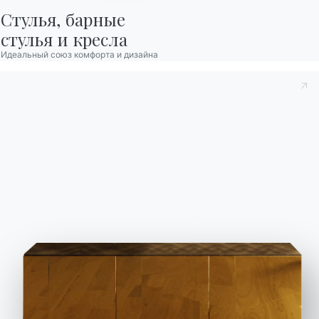
Стулья, барные

стулья и кресла
Связаться с
Идеальный союз комфорта и дизайна
Работайте с нами
Стать реселлером
Помощь
Ingenia Casa
Этический кодекс
Подпишитесь на рассылку
BONTEMPI
Продукция
Конфигуратор
Bontempi Space