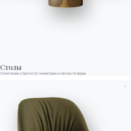
Tender
Ковер Tender — это ода сдержанной утонченности,
созданный для интерьеров, где красота выражается через
материал, текстуру и внимание к деталям. Изготовленный из
высококачественной пряжи Decolan, он отличается
Столы
исключительной прочностью и приятной мягкостью на ощупь,
Сочетание строгости геометрии и легкости форм
объединяя эстетику и функциональность. Выпуклые участки
чередуются с более плотными зонами, образуя сдержанный,
но выразительный рисунок. Благодаря качественным
материалам и ремесленной обработке, ковер сохраняет
форму, насыщенность цвета и элегантность с течением
времени. Идеален для современных гостиных, коммерческих
интерьеров и жилых пространств в сдержанном и
актуальном стиле.
Принять к сведению
Политика конфиденциальности
, в
Длина (X)
Высота (Y)
Глубина (Z)
Версия
соответствии со ст. 13 Постановления ЕС 2016/679, я