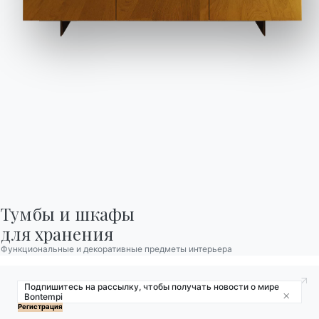
Локатор магазинов
Договор
Журнал
НАШ МИР
О нас
Благодарности
Дизайнеры
Флагманский магазин
Каталоги
Тумбы и шкафы

для хранения
Функциональные и декоративные предметы интерьера
Подпишитесь на рассылку, чтобы получать новости о мире
Bontempi
Close
© 2026 - B 4 Living Spa
Via Direttissima del Conero, 51 -
Регистрация
60021 Camerano - AN - Italy ·
+39.071.7300032 ·