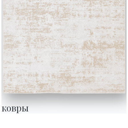
BONTEMPI
Продукция
Конфигуратор
ковры
Bontempi Space
Локатор магази
how
Договор