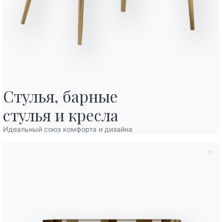
Стулья, барные

иальности
, в соответствии со ст. 13 Постановления ЕС 2016/679, я
стулья и кресла
ание*.
конфиденциальности
Я даю согласие на обработку моих
Идеальный союз комфорта и дизайна
 коммерческих и рекламных сообщений, в том числе посредством
Вариант
Длина (X)
49cm
49cm