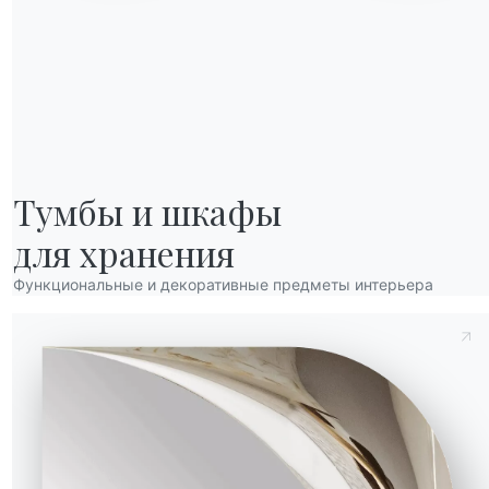
Тумбы и шкафы

для хранения
Функциональные и декоративные предметы интерьера
Отправить запрос
Высота (Y)
Глубина (Z)
Версия
40.14
83/48cm
57cm
40.71
89/48cm
55cm