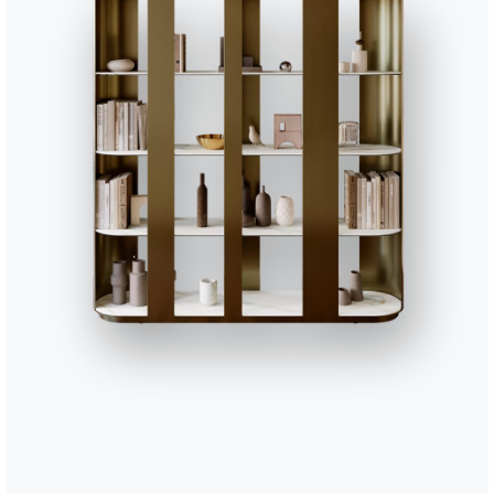
48cm
49cm
48cm
48cm
Отделка
Структура
сидя
M028
M055
M097
M306
M307
ЛАКИРОВАННЫЙ МЕТАЛЛ
Тёмная латунь
Черный
Светло-серый
Белый
Темно
Используйте
конфигуратор
Лист данных
Дополните свое окружение
3 ВЕРСИИ
Genio