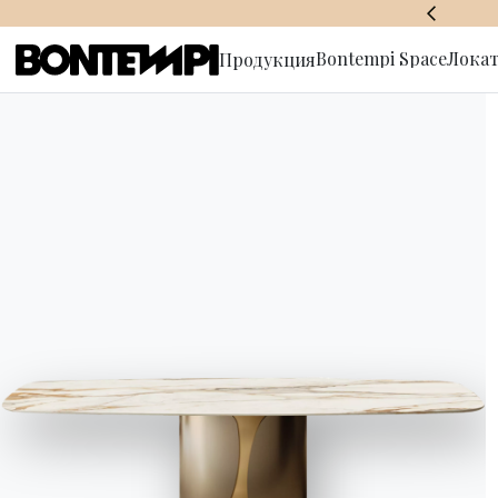
BONTEMPI SPACE
Bontempi Space
Локат
Продукция
Подписат
рассылку
HOME
//
ПРОДУКЦИЯ
//
СТУЛЬЯ, БАРНЫЕ СТУЛЬЯ И КРЕС