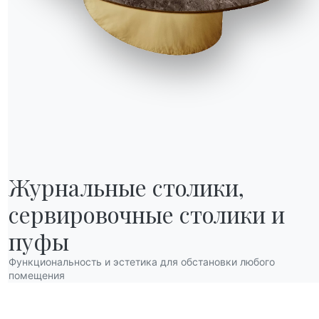
Журнальные столики,

сервировочные столики и 
НАШ МИР
О нас
пуфы
Благодарности
Функциональность и эстетика для обстановки любого
Дизайнеры
помещения
нов
Флагманский магазин
Каталоги