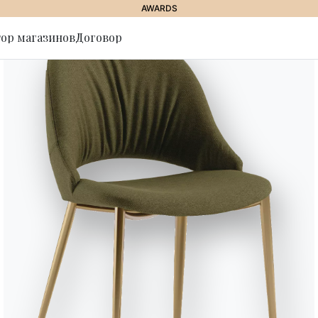
AWARDS
ор магазинов
Договор
ься на
ЛА
//
NATA
Nata
Стул полностью в обивке или с 
контрастный и Стул с сгибаемо
и сидением в обивке или со ст
экологическая кожа премиум, т
кожи премиум. стул доступен в 
экокожи и кожи премиум).
Версии
Обитая стальная структура