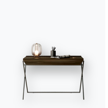
Accept all
Deny
No, adjust