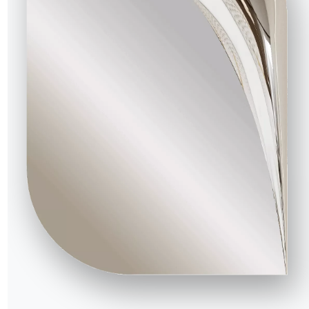
40.72
89/48cm
55cm
40.74
89/48cm
55cm
40.75
83/48cm
57cm
40.76
89/48cm
55cm
M310
M312
M325
M326
M327
M328
M329
-коричневый
Антрацит
Песочный
Золото
Натуральное серебро
Глубокий черный
Античная латунь
Розовое золото
1 ВЕРСИИ
Hula