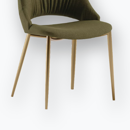
заявляю, что прочитал и понял его содержание*.
6/8
/
/
75cm
150cm
53.63
После прочтения информации
Политика
конфиденциальности
Я даю согласие на обработку моих
Отделка
персональных данных с целью получения коммерческих и
Пол
Структура
рекламных сообщений, в том числе посредством
рассылки информационных бюллетеней.
СТЕКЛО ГЛЯНЦЕВОЕ
C150
C152
C193
СТЕКЛО МАТОВОЕ УСТОЙЧИВОЕ К ЦАРАПИНАМ
Отправить запрос
C180S
C181S
C183S
C185S
Используйте
конфигуратор
Лист данных
Дополните свое окружение
2 ВЕРСИИ