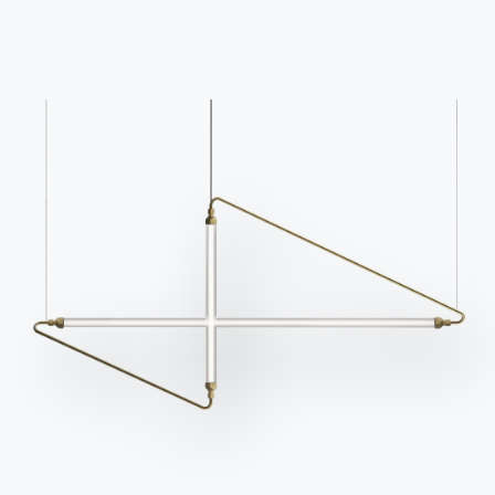
Связаться с
Работайте с нами
Стать реселлером
Помощь
Ingenia Casa
Этический кодекс
Подпишитесь на рассылку
BONTEMPI
Продукция
Конфигуратор
Bontempi Space
Локатор магазинов
Договор