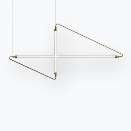
Kataloge
Newsletter
Kataloge von Bontempi
Aktivieren Sie unseren
herunterladen.
Newsletter, um die
neuesten Nachrichten zu
Zum Downloadbereich
gehen
erhalten.
Für den Newsletter
anmelden
Häufig gestellte Fragen
Informationen anfordern
Haben Sie noch Fragen?
Füllen Sie unser Formular
Antworten finden Sie in
aus, um Informationen
der Rubrik FAQ.
anzufordern.
Zu den FAQ
Zugang zum Formular