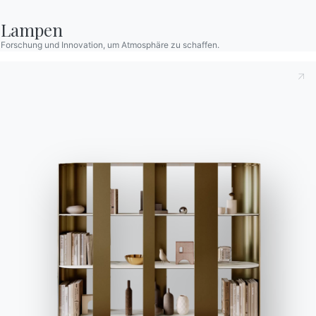
Lampen
Kontakte
Forschung und Innovation, um Atmosphäre zu schaffen.
Arbeiten Sie mit uns
Werden Sie Händler
Unterstützung
Ingenia Casa
Ethischer Kodex
Für den Newsletter anmelden
BONTEMPI
Produkte
Konfigurator
Bontempi Space
Store Locator