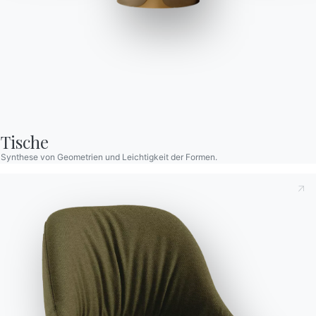
Nata
Ergonomischer oder nicht ergonomischer Stuhl mit flexibler
Rückenlehne, in zwei Versionen mit lackiertem Stahlgestell und
Tische
gepolsterter Schale mit Bezug oder mit vollständig
Synthese von Geometrien und Leichtigkeit der Formen.
gepolstertem Stahlgestell mit ökologischem Leder, Premium-
Öko-Leder, tessuto Nordic, Pure Virgin Wool, Samt und
Premium-Leder bezogen. Auch in der Version mit gesteppter
Rückenlehne erhältlich (nur bei wasserdichten Nubuk-,
Ökologieleder- und Premium-Lederbezügen).
Versionen
Stahlgestell
Dies zur Kenntnis nehmend
Datenschutzbestimmungen
,
gemäß Art. 13 der Verordnung (EU) 2016/679 erkläre ich,