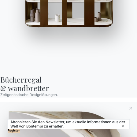
Contract
Zeitschrift
OUR WORLD
Wer wir sind
Danksagung
Designer
Flagship Store
Bücherregal

& wandbretter
Kataloge
Zeitgenössische Designlösungen.
Abonnieren Sie den Newsletter, um aktuelle Informationen aus der
Welt von Bontempi zu erhalten.
Close
© 2026 - B 4 Living Spa
Via Direttissima del Conero, 51 -
Register
60021 Camerano - AN - Italy ·
+39.071.7300032 ·