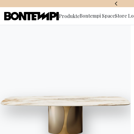
BONTEMPI SPACE
Bontempi Space
Store Lo
Produkte
Anmeldun
Newslette
HOME
//
PRODUKTE
//
STÜHLE, HOCKER & SESSEL
//
NATA