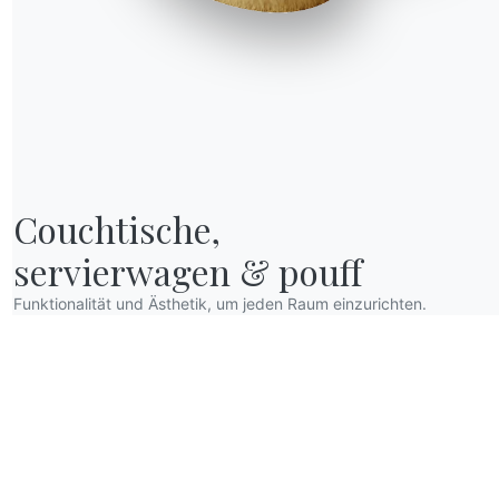
Couchtische,

servierwagen & pouff
Funktionalität und Ästhetik, um jeden Raum einzurichten.
R WORLD
er wir sind
anksagung
esigner
lagship Store
ataloge