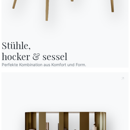
Stühle,

hocker & sessel
estimmungen
, gemäß Art. 13 der Verordnung (EU) 2016/679 erkläre ich,
Perfekte Kombination aus Komfort und Form.
den habe.
chutzbestimmungen
Ich willige in die Verarbeitung meiner
Erhalts von kommerziellen und werblichen Mitteilungen,
rn, ein.
Variante
Länge (X)
49cm
49cm
48cm