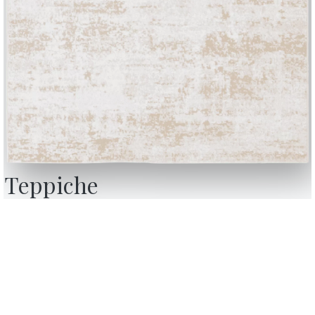
Teppiche
BONTEMPI
OU
Produkte
W
Konfigurator
D
Bontempi Space
D
ebsite
Store Locator
F
ndeten
Contract
K