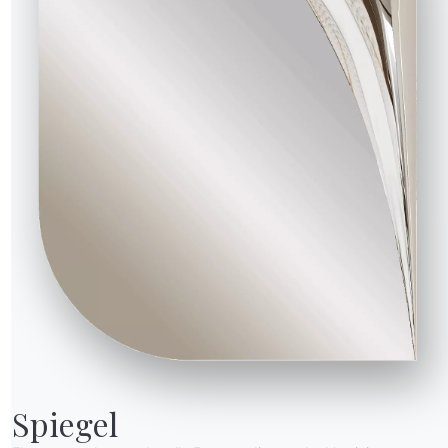
40.74
89/48cm
55cm
40.75
83/48cm
57cm
40.76
89/48cm
55cm
M310
M312
lbraun
Anthrazit
Sand
Spiegel