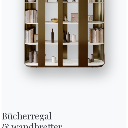
49cm
48cm
48cm
Beendet
Struktur
Sitzen
M028
M055
M097
M306
M307
METALL LACKIERT
Dunkelmessing
Schwarz
Hell grau
Weiß
Dunke
Verwenden Sie den
Konfigurator
Bücherregal

& wandbretter