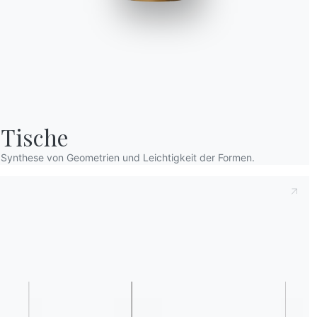
Tische
Dies zur Kenntnis nehmend
Datenschutzb
Synthese von Geometrien und Leichtigkeit der Formen.
dass ich dessen Inhalt gelesen und verstan
Nach dem Lesen der Informationen
Datens
personenbezogenen Daten zum Zwecke des 
einschließlich der Zusendung von Newslette