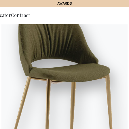
AWARDS
cator
Contract
g zum
r
Nata
Ergonomischer oder nicht ergono
lackiertem Stahlgestell und gep
Stahlgestell mit ökologischem L
und Premium-Leder bezogen. Auch
wasserdichten Nubuk-, Ökologie
Versionen
flexibler Rückenlehne und 