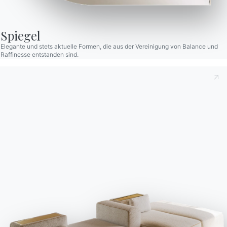
Antworten finden Sie in
aus, um Informationen
der Rubrik FAQ.
anzufordern.
Zu den FAQ
Zugang zum Formular
Spiegel
Elegante und stets aktuelle Formen, die aus der Vereinigung von Balance und
Raffinesse entstanden sind.
Kontakte
Arbeiten Sie mit uns
Werden Sie Händler
Unterstützung
Ingenia Casa
Ethischer Kodex
Für den Newsletter anmelden