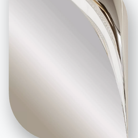
Bontempi wins the prestigious Red Dot Design
Award for the PETRA armchair
Bontempi unveils the 2026 collection at Salone
del Mobile.Milano
Bontempi wins three awards at the 2025
International Design Awards
Kataloge
Newsletter
Kataloge von Bontempi
Aktivieren Sie unseren
herunterladen.
Newsletter, um die
neuesten Nachrichten zu
Zum Downloadbereich
gehen
erhalten.
Für den Newsletter
anmelden
Häufig gestellte Fragen
Informationen anfordern
Haben Sie noch Fragen?
Füllen Sie unser Formular