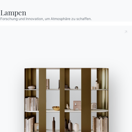
Konfigurator
Lampen
Bontempi Space
Forschung und Innovation, um Atmosphäre zu schaffen.
Store Locator
Contract
Zeitschrift
OUR WORLD
Wer wir sind
Danksagung
Designer
Flagship Store
Kataloge