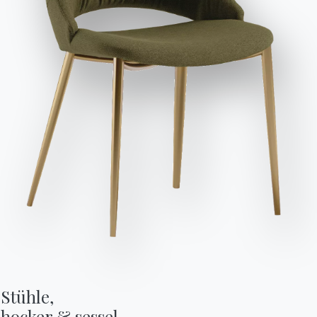
Doris
dass ich dessen Inhalt gelesen und verstanden habe.
Nach dem Lesen der Informationen
Datenschutzbestimmungen
Ich willige in die Verarbeitung
meiner personenbezogenen Daten zum Zwecke des
Erhalts von kommerziellen und werblichen Mitteilungen,
einschließlich der Zusendung von Newslettern, ein.
Anfrage senden
DESIGNER
POCCI & DONDOLI
PRODUKT
SESSEL DORIS
Stühle,

hocker & sessel