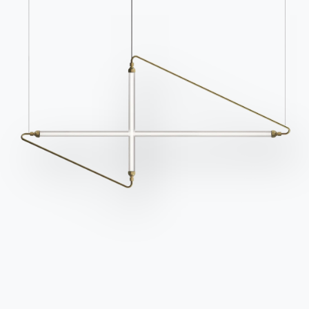
Zu den FAQ
Zugang zum Formular
Kontakte
Arbeiten Sie mit uns
Werden Sie Händler
Unterstützung
Ingenia Casa
Ethischer Kodex
Für den Newsletter anmelden
BONTEMPI
Produkte