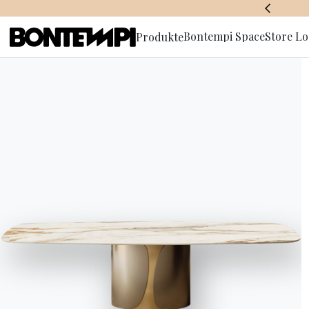
BONTEMPI SPACE
Bontempi Space
Store Lo
Produkte
Anmeldun
Newslette
HOME
//
PRODUKTE
//
TISCHE
//
TOP ELITE