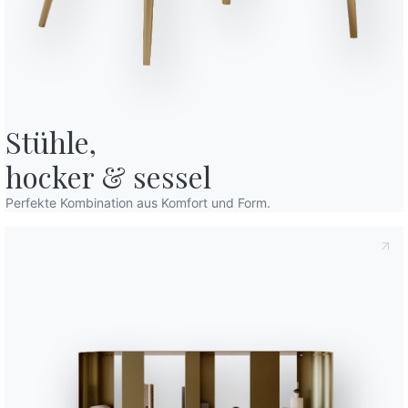
Orte
Variante
Länge (X)
12
250cm
Stühle,

8
300cm
hocker & sessel
12
300cm
estimmungen
, gemäß Art. 13 der Verordnung (EU) 2016/679 erkläre ich,
Perfekte Kombination aus Komfort und Form.
den habe.
10
250cm
chutzbestimmungen
Ich willige in die Verarbeitung meiner
Erhalts von kommerziellen und werblichen Mitteilungen,
rn, ein.
12
250cm
12
300cm
10
250cm
BONTEMPI
OU
10
250cm