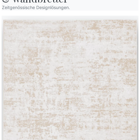
Beendet
Zeitgenössische Designlösungen.
Plan
Struktur
Dekorative Det
CM005
CM009
CM012
CM013
CM014
SUPERMARMOR
Hochglänzend noir desir
Choco hochglänzend
Hochglänzend calacatta 
Hochglänzend o
Hochgl
L002
L009
L036
L038
FURNIERT
Eiche spessart
Eiche natur
Nußbaum
Eiche kohle
Verwenden Sie den
Konfigurator
etter
Häufig gestellte Fragen
ieren Sie unseren
Haben Sie noch Fragen?
etter, um die neuesten
Antworten finden Sie in 
ichten zu erhalten.
Rubrik FAQ.
Zu den FAQ
en Newsletter anmelden
BONTEMPI
Produkte
Konfigurator
Bontempi Space