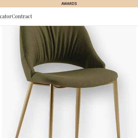
AWARDS
cator
Contract
g zum
r
Top Elite
Das Modell „Top Elite“ ist als Ar
der die Materialkomposition im
lackiertem Holz in Metalloptik 
cm und einer Arbeitsplatte aus 
Gestaltungsmöglichkeiten. Die A
Elemente und in der Holzausführ
zusammengefügt werden, um Tra
Metallleiste, die farblich auf d
dezent hervor.