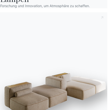
Forschung und Innovation, um Atmosphäre zu schaffen.
Kataloge
Newsl
Kataloge von Bontempi
Aktiv
herunterladen.
Newsl
Nachr
Zum Downloadbereich gehen
Für d
Kontakte