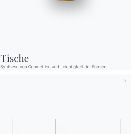
Tische
Dies zur Kenntnis nehmend
Datenschutzb
Synthese von Geometrien und Leichtigkeit der Formen.
dass ich dessen Inhalt gelesen und verstan
Nach dem Lesen der Informationen
Datens
personenbezogenen Daten zum Zwecke des 
einschließlich der Zusendung von Newslette