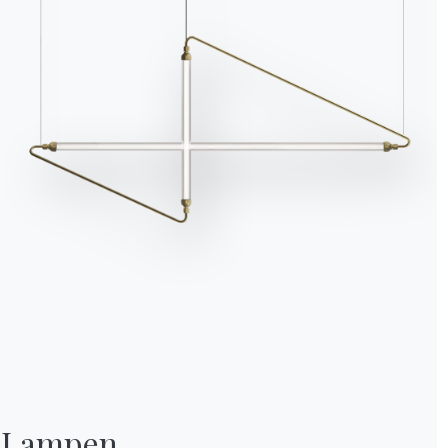
Wir verwenden Cookies
Wir können diese zur Analyse unserer Besucherdaten platzieren, um unsere W
zu verbessern, personalisierte Inhalte anzuzeigen und Ihnen ein großartiges
Website-Erlebnis zu bieten. Für weitere Informationen zu den von uns verwe
Cookies öffnen Sie die Einstellungen.
Alle akzeptieren
Ablehnen
Nein, anpassen
Lampen