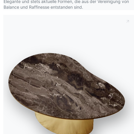
Elegante und stets aktuelle Formen, die aus der Vereinigung von
Balance und Raffinesse entstanden sind.
ails
Rahmen
CM015
CM016
CM017
CM025
CM027
CM032
supreme
nyx jade
änzend arabescato goldfarben
Amber whisper glänzend
Hochglänzend cappuccino royal
Hochglänzend taj mahal
Noir desir matt
Travertin weiss matt
Calacatta supreme matt
Informationen anfordern
Füllen Sie unser Formular
der
aus, um Informationen
anzufordern.
Zugang zum Formular
OUR WORLD
Wer wir sind
Danksagung
Designer