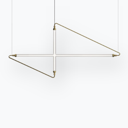
Kontakte
Arbeiten Sie mit uns
Werden Sie Händler
Unterstützung
Ingenia Casa
Ethischer Kodex
Für den Newsletter anmelden
BONTEMPI
Produkte
Konfigurator
Bontempi Space