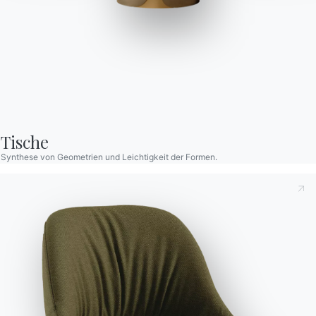
Holzausführung in drei Elemente unterteilt, die bei der Montage
zusammengefügt werden, um Transport und Handhabung zu
erleichtern. Eine schmale Metallleiste, die farblich auf die
Rahmenoberfläche abgestimmt ist, hebt die Verbindungsstelle
dezent hervor.
Tische
Synthese von Geometrien und Leichtigkeit der Formen.
Orte
Variante
Länge (X)
Höhe (Y)
Tiefe (Z)
Version
12
250cm
75cm
120cm
20.96E
8
300cm
75cm
120cm
52.12E
12
300cm
75cm
120cm
52.53E
10
250cm
75cm
120cm
52.85E
Dies zur Kenntnis nehmend
Datenschutzbestimmungen
,
gemäß Art. 13 der Verordnung (EU) 2016/679 erkläre ich,