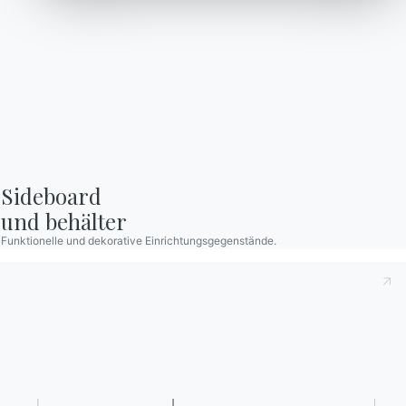
L002
L009
L036
L038
Verwenden Sie den
Konfigurator
Kataloge
Newsletter
Kataloge von Bontempi
Aktivieren Sie unseren
herunterladen.
Newsletter, um die
neuesten Nachrichten zu
Zum Downloadbereich
gehen
erhalten.
Für den Newsletter
Sideboard

anmelden
und behälter
Funktionelle und dekorative Einrichtungsgegenstände.
Häufig gestellte Fragen
Informationen anfordern
Haben Sie noch Fragen?
Füllen Sie unser Formular
Antworten finden Sie in
aus, um Informationen
der Rubrik FAQ.
anzufordern.
Zu den FAQ
Zugang zum Formular