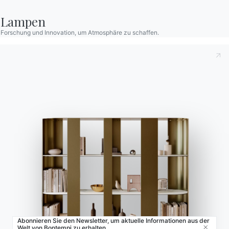
Store Locator
Lampen
Contract
Forschung und Innovation, um Atmosphäre zu schaffen.
Zeitschrift
OUR WORLD
Wer wir sind
Danksagung
Designer
Flagship Store
Kataloge
Abonnieren Sie den Newsletter, um aktuelle Informationen aus der
Welt von Bontempi zu erhalten.