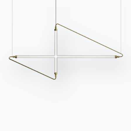
Kontakte
Arbeiten Sie mit uns
Werden Sie Händler
Unterstützung
Ingenia Casa
Ethischer Kodex
Für den Newsletter anmelden
BONTEMPI
Produkte
Konfigurator
Bontempi Space