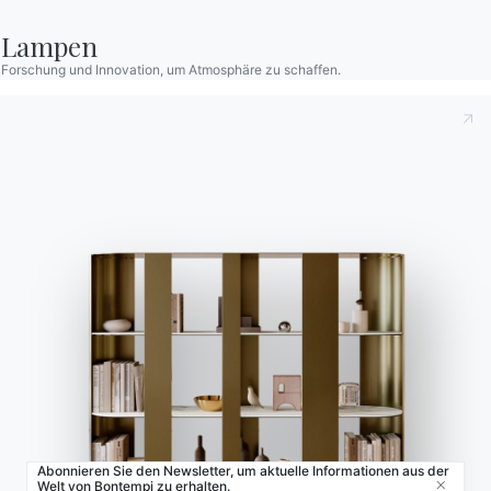
Store Locator
Lampen
Contract
Forschung und Innovation, um Atmosphäre zu schaffen.
Zeitschrift
OUR WORLD
Wer wir sind
Danksagung
Designer
Flagship Store
Kataloge
Abonnieren Sie den Newsletter, um aktuelle Informationen aus der
Welt von Bontempi zu erhalten.
Close