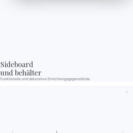
Kataloge
Newsletter
Kataloge von Bontempi
Aktivieren Sie unseren
herunterladen.
Newsletter, um die
neuesten Nachrichten zu
Zum Downloadbereich
gehen
erhalten.
Für den Newsletter
Sideboard

anmelden
und behälter
Funktionelle und dekorative Einrichtungsgegenstände.
Häufig gestellte Fragen
Informationen anfordern
Haben Sie noch Fragen?
Füllen Sie unser Formular
Antworten finden Sie in
aus, um Informationen
der Rubrik FAQ.
anzufordern.
Zu den FAQ
Zugang zum Formular