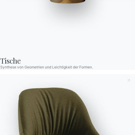
Grace
Stuhl mit Stahlgestell gepolstert und mit Öko-Leder, Premium-
Öko-Leder, stoff Nordic, reinem Virgin Wool, Samt, Deko-Stoff
Tische
und Premium-Leder bezogen.
Synthese von Geometrien und Leichtigkeit der Formen.
Designed by Pocci & Dondoli
Versionen
Stahlgestell
Dies zur Kenntnis nehmend
Datenschutzbestimmungen
,
gemäß Art. 13 der Verordnung (EU) 2016/679 erkläre ich,