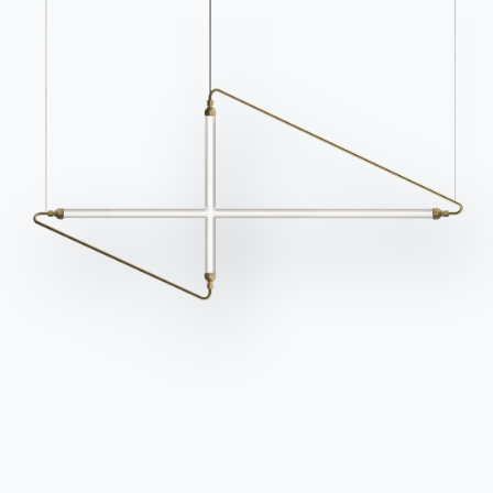
Kontakte
Arbeiten Sie mit uns
Werden Sie Händler
Unterstützung
Ingenia Casa
Ethischer Kodex
Für den Newsletter anmelden
BONTEMPI
Produkte
Konfigurator
Bontempi Space