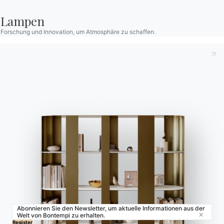
Store Locator
Lampen
Contract
Forschung und Innovation, um Atmosphäre zu schaffen.
Zeitschrift
OUR WORLD
Wer wir sind
Danksagung
Designer
Flagship Store
Kataloge
Abonnieren Sie den Newsletter, um aktuelle Informationen aus der
Welt von Bontempi zu erhalten.
Close
© 2026 - B 4 Living Spa
Via Direttissima del Conero, 51 -
Register