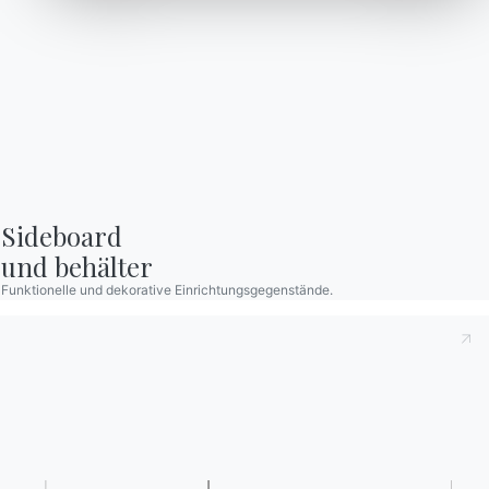
M328
M329
Verwenden Sie den
Konfigurator
Kataloge
Newsletter
Kataloge von Bontempi
Aktivieren Sie unseren
herunterladen.
Newsletter, um die
neuesten Nachrichten zu
Zum Downloadbereich
gehen
erhalten.
Für den Newsletter
anmelden
Sideboard

und behälter
Funktionelle und dekorative Einrichtungsgegenstände.
Häufig gestellte Fragen
Informationen anfordern
Haben Sie noch Fragen?
Füllen Sie unser Formular
Antworten finden Sie in
aus, um Informationen
der Rubrik FAQ.
anzufordern.
Zu den FAQ
Zugang zum Formular