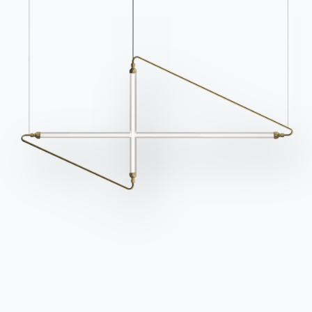
Kontakte
Arbeiten Sie mit uns
Werden Sie Händler
Unterstützung
Ingenia Casa
Ethischer Kodex
Für den Newsletter anmelden
BONTEMPI
Produkte
Konfigurator
Bontempi Space
Store Locator