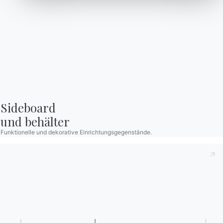
Konfigurator
Technisches Datenblatt
Kataloge
Newsletter
Kataloge von Bontempi
Aktivieren Sie unseren
herunterladen.
Newsletter, um die
neuesten Nachrichten zu
Zum Downloadbereich
gehen
erhalten.
Für den Newsletter
anmelden
Sideboard

und behälter
Häufig gestellte Fragen
Informationen anfordern
Funktionelle und dekorative Einrichtungsgegenstände.
Haben Sie noch Fragen?
Füllen Sie unser Formular
Antworten finden Sie in
aus, um Informationen
der Rubrik FAQ.
anzufordern.
Zu den FAQ
Zugang zum Formular