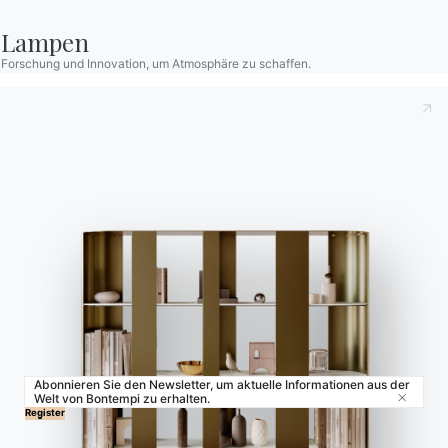
Contract
Lampen
Zeitschrift
Forschung und Innovation, um Atmosphäre zu schaffen.
OUR WORLD
Wer wir sind
Danksagung
Designer
Flagship Store
Kataloge
Abonnieren Sie den Newsletter, um aktuelle Informationen aus der
Welt von Bontempi zu erhalten.
Close
© 2026 - B 4 Living Spa
Via Direttissima del Conero, 51 -
Register
60021 Camerano - AN - Italy ·
+39.071.7300032 ·
info@bontempi.it
VAT02595260429 -
Credits