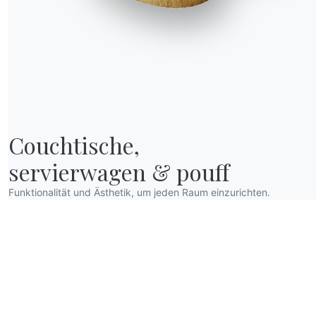
Couchtische,

servierwagen & pouff
Funktionalität und Ästhetik, um jeden Raum einzurichten.
R WORLD
er wir sind
anksagung
esigner
lagship Store
ataloge