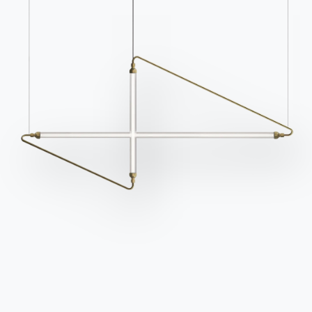
Kataloge
Newsletter
Kataloge von Bontempi
Aktivieren Sie unseren
herunterladen.
Newsletter, um die
neuesten Nachrichten zu
Zum Downloadbereich
gehen
erhalten.
Für den Newsletter
anmelden
Häufig gestellte Fragen
Informationen anfordern
Haben Sie noch Fragen?
Füllen Sie unser Formular