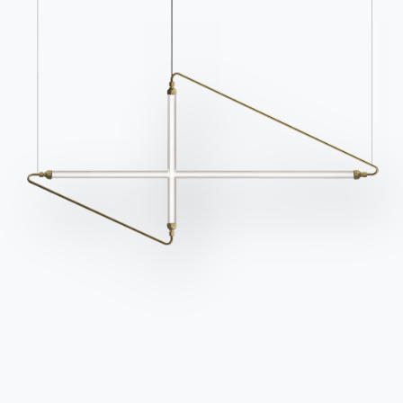
Ingenia Casa
Ethischer Kodex
Für den Newsletter anmelden
BONTEMPI
Produkte
Konfigurator
Bontempi Space
Store Locator
Contract
Zeitschrift
OUR WORLD
Wer wir sind