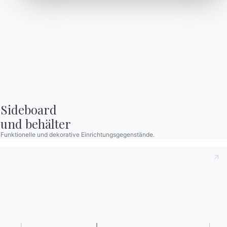
anmelden
Häufig gestellte Fragen
Informationen anfordern
Haben Sie noch Fragen?
Füllen Sie unser Formular
Antworten finden Sie in
aus, um Informationen
der Rubrik FAQ.
anzufordern.
Zu den FAQ
Zugang zum Formular
Sideboard

und behälter
Funktionelle und dekorative Einrichtungsgegenstände.
Kontakte
Arbeiten Sie mit uns
Werden Sie Händler
Unterstützung