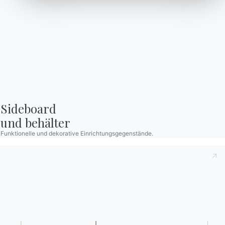
L006
L109
Verwenden Sie den
Konfigurator
Kataloge
Newsletter
Kataloge von Bontempi
Aktivieren Sie unseren
herunterladen.
Newsletter, um die
neuesten Nachrichten zu
Zum Downloadbereich
gehen
erhalten.
Für den Newsletter
Sideboard

anmelden
und behälter
Funktionelle und dekorative Einrichtungsgegenstände.
Häufig gestellte Fragen
Informationen anfordern
Haben Sie noch Fragen?
Füllen Sie unser Formular
Antworten finden Sie in
aus, um Informationen
der Rubrik FAQ.
anzufordern.
Zu den FAQ
Zugang zum Formular