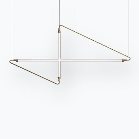
Kontakte
Arbeiten Sie mit uns
Werden Sie Händler
Unterstützung
Ingenia Casa
Ethischer Kodex
Für den Newsletter anmelden
BONTEMPI
Produkte
Konfigurator