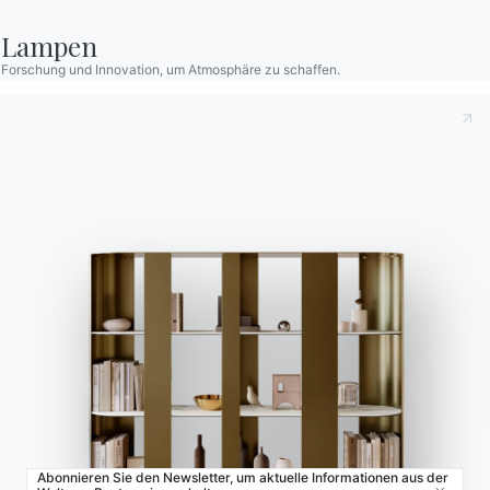
Bontempi Space
Store Locator
Lampen
Contract
Forschung und Innovation, um Atmosphäre zu schaffen.
Zeitschrift
OUR WORLD
Wer wir sind
Danksagung
Designer
Flagship Store
Kataloge
Abonnieren Sie den Newsletter, um aktuelle Informationen aus der