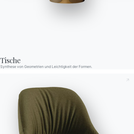
Artistico
Feststehender und ausziehbarer Tisch mit Gestell aus
lackiertem Stahl. Massivholzplatte, Jahrhunderte altes
Tische
Massivholz, Massivholz, Furnierholz, lackiertes Holz, Kristall,
Synthese von Geometrien und Leichtigkeit der Formen.
kratzfester Kristall, SuperCeramica, SuperMarmo und
Naturmarmor.
Designed by Pocci & Dondoli
Versionen
Fest Tonnenförmig
Dies zur Kenntnis nehmend
Datenschutzbestimmungen
,
gemäß Art. 13 der Verordnung (EU) 2016/679 erkläre ich,