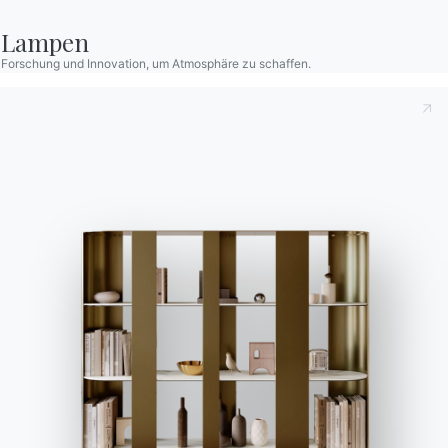
Kataloge
Newsletter
Kataloge von Bontempi
Aktivieren Sie unseren
Lampen
herunterladen.
Newsletter, um die
Forschung und Innovation, um Atmosphäre zu schaffen.
neuesten Nachrichten zu
Zum Downloadbereich
gehen
erhalten.
Für den Newsletter
anmelden
Häufig gestellte Fragen
Informationen anfordern
Haben Sie noch Fragen?
Füllen Sie unser Formular
Antworten finden Sie in
aus, um Informationen
der Rubrik FAQ.
anzufordern.
Zu den FAQ
Zugang zum Formular