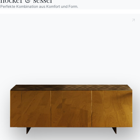
ART GLASS
Perfekte Kombination aus Komfort und Form.
C115
C116
CRISTALLO FUSO
C130
SUPERMARMOR
CM003
CM005
CM009
CM010
CM012
CM013
CM014
CM015
CM016
CM017
CM025
CM027
CM032
SUPERKERAMIK
CR002
CR006
FURNIERT