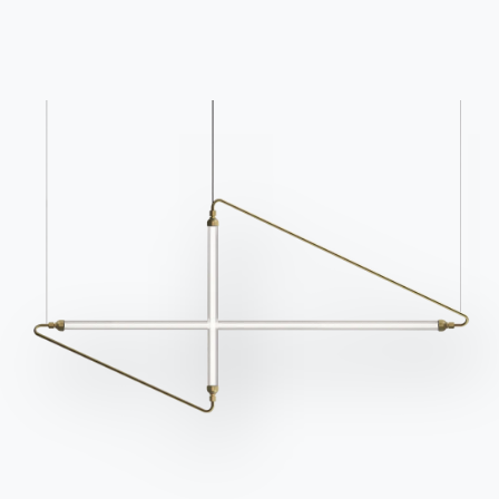
Найдите ответы в
чтобы запросить
разделе FAQ.
информацию.
Перейти к разделу FAQ
Доступ к форме
Связаться с
Работайте с нами
Стать реселлером
Помощь
Ingenia Casa
Этический кодекс
Подпишитесь на рассылку