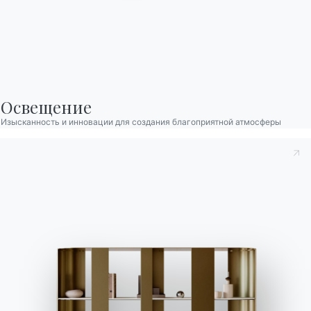
BONTEMPI
Продукция
Конфигуратор
Bontempi Space
Локатор магазинов
Освещение
Договор
Изысканность и инновации для создания благоприятной атмосферы
Журнал
НАШ МИР
О нас
Благодарности
Дизайнеры
Флагманский магазин
Каталоги