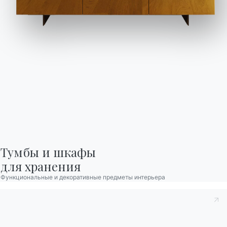
M028
M055
M097
M306
M307
M310
M312
M325
M326
M327
M328
M329
Используйте
конфигуратор
Каталоги
Информационный
бюллетень
Скачать каталоги
Активируйте нашу
Bontempi.
рассылку, чтобы
Перейти в раздел
получать последние
загрузки
новости.
Подпишитесь на
Тумбы и шкафы

рассылку
для хранения
Функциональные и декоративные предметы интерьера
Часто задаваемые
Запросить
вопросы
информацию
У вас есть вопросы?
Заполните нашу форму,