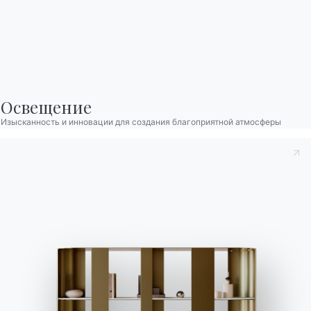
Найдите ответы в
чтобы запросить
разделе FAQ.
информацию.
Перейти к разделу FAQ
Доступ к форме
Освещение
Изысканность и инновации для создания благоприятной атмосферы
Связаться с
Работайте с нами
Стать реселлером
Помощь
Ingenia Casa
Этический кодекс
Подпишитесь на рассылку