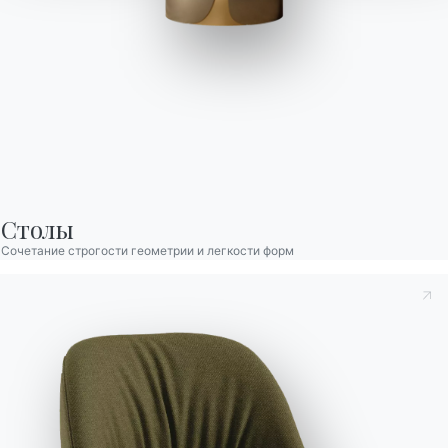
Moon Бас
Открытый
Стол нераскладной низкий со структурой из лакированной
Столы
стали для использования вне помещений, столешница из
Сочетание строгости геометрии и легкости форм
меламина, ламината, стекла, стекла, устойчивого к
царапинам, СуперКерамики, СуперМрамора.
Версии
Нераскладные Квадратный
Принять к сведению
Политика конфиденциальности
, в
соответствии со ст. 13 Постановления ЕС 2016/679, я