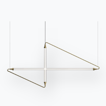
Каталоги
Информационный
бюллетень
Скачать каталоги
Активируйте нашу
Bontempi.
рассылку, чтобы
Перейти в раздел
получать последние
загрузки
новости.
Подпишитесь на
рассылку
Часто задаваемые
Запросить
вопросы
информацию
У вас есть вопросы?
Заполните нашу форму,