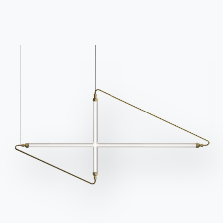
Каталоги
Информационный
бюллетень
Скачать каталоги
Активируйте нашу
Bontempi.
рассылку, чтобы
Перейти в раздел
получать последние
загрузки
новости.
Подпишитесь на
рассылку
Часто задаваемые
Запросить
вопросы
информацию
У вас есть вопросы?
Заполните нашу форму,
Найдите ответы в
чтобы запросить
разделе FAQ.
информацию.