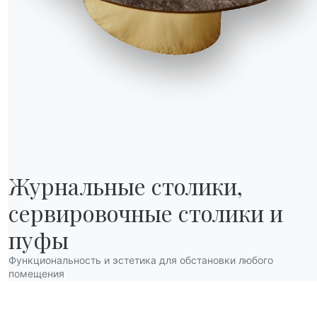
Журнальные столики,

сервировочные столики и 
НАШ МИР
О нас
пуфы
Благодарности
Функциональность и эстетика для обстановки любого
Дизайнеры
помещения
нов
Флагманский магазин
Каталоги