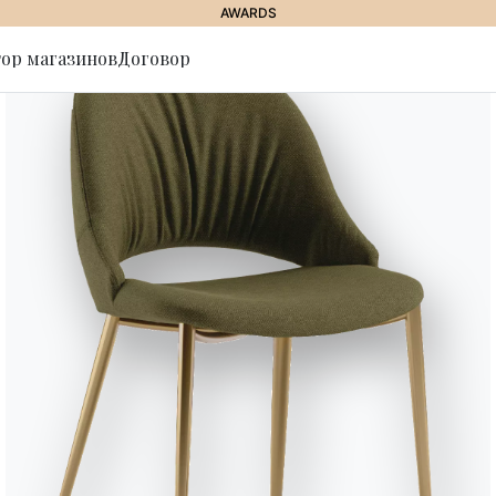
AWARDS
ор магазинов
Договор
ься на
Genio
Стол раскладной со структурой
царапинам, СуперКерамики и 
Сиденья
Вариант
Длина (
12
190/240
10
140/190