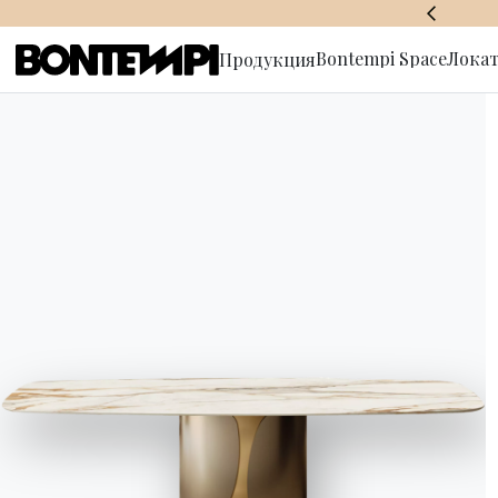
BONTEMPI SPACE
Bontempi Space
Локат
Продукция
Подписат
рассылку
HOME
//
ПРОДУКЦИЯ
//
СТОЛЫ
//
GENIO