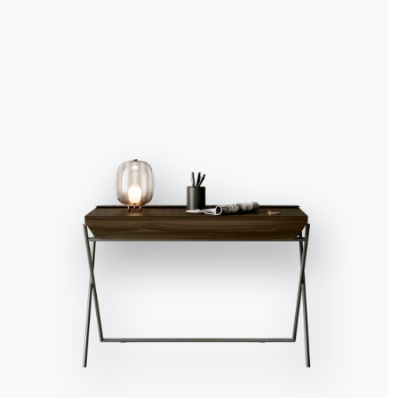
Accept all
Deny
No, adjust