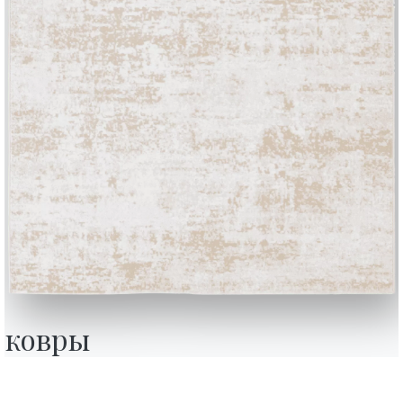
BONTEMPI
Продукция
Конфигуратор
ковры
Bontempi Space
Локатор магази
how
Договор