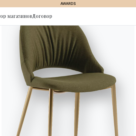
AWARDS
ор магазинов
Договор
ься на
Toshiyuki 
“«На протяжении многих лет в
геометрических фигур, во-пе
вторых, встречей с тремя из
Райтом, Джорджией О'Кифф и А
морфология в сочетании с ма
соединить нас с природой, ч
линий».”
TOSHIYUKI YOSHINO окончил фа
университета изящных искусств
особенно после встречи с раб
Джорджии О’Киф, Ансела Адамса
ПРОДУКТЫ, РАЗРАБОТАННЫЕ TOSH