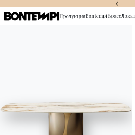
BONTEMPI SPACE
Bontempi Space
Локат
Продукция
Подписат
рассылку
ДИЗАЙНЕРЫ
//
TOSHIYUKI YOSHINO