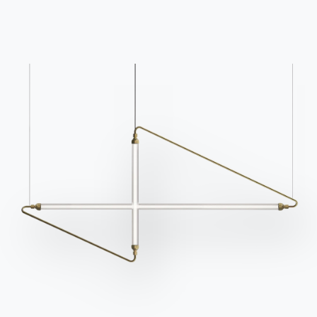
новости.
Подпишитесь на
рассылку
Часто задаваемые
Запросить
вопросы
информацию
У вас есть вопросы?
Заполните нашу форму,
Найдите ответы в
чтобы запросить
разделе FAQ.
информацию.
Перейти к разделу FAQ
Доступ к форме
Связаться с
Работайте с нами