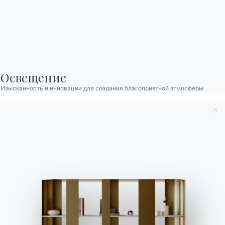
Стать реселлером
Помощь
Ingenia Casa
Этический кодекс
Подпишитесь на рассылку
Освещение
Изысканность и инновации для создания благоприятной атмосферы
BONTEMPI
Продукция
Конфигуратор
Bontempi Space
Локатор магазинов
Договор
Журнал