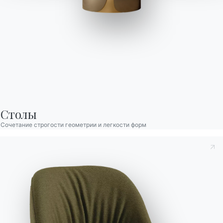
Cruz Xxl
Стол раскладной со структурой из лакированной стали,
столешница из меламина, шпона, стекла, стекла, устойчивого
к царапинам, СуперКерамики и СуперМрамора.
Столы
Сочетание строгости геометрии и легкости форм
Высота
Глубина
Сиденья
Вариант
Длина (X)
Версия
(Y)
(Z)
8
140/193/246/299cm
75cm
90cm
20.69
Принять к сведению
Политика конфиденциальности
, в
Отделка
соответствии со ст. 13 Постановления ЕС 2016/679, я