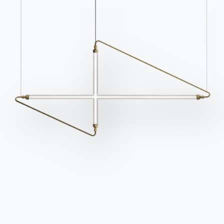
Werden Sie Händler
Unterstützung
Ingenia Casa
Ethischer Kodex
Für den Newsletter anmelden
BONTEMPI
Produkte
Konfigurator
Bontempi Space
Store Locator
Contract
Zeitschrift