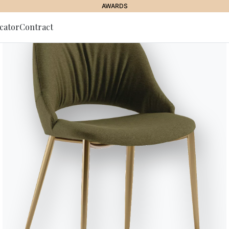
AWARDS
cator
Contract
g zum
r
Enea
Kästen, Sideboard und Settimani
Vorderschublade aus glänzendem 
Variante
Länge (X)