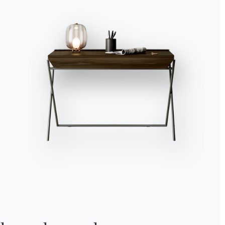
Kataloge
Newsl
Kataloge von Bontempi
Aktiv
herunterladen.
Newsl
Nachr
Zum Downloadbereich gehen
Für d
Kontakte