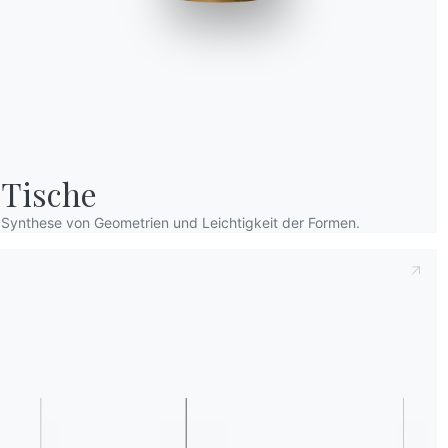
Tische
Dies zur Kenntnis nehmend
Datenschutzb
Synthese von Geometrien und Leichtigkeit der Formen.
dass ich dessen Inhalt gelesen und verstan
Nach dem Lesen der Informationen
Datens
personenbezogenen Daten zum Zwecke des 
einschließlich der Zusendung von Newslette