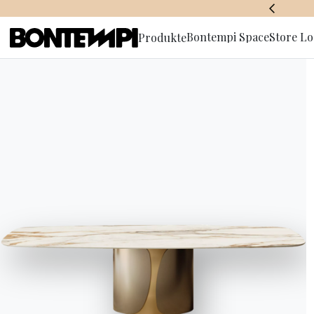
BONTEMPI SPACE
Bontempi Space
Store Lo
Produkte
Anmeldun
Newslette
HOME
//
PRODUKTE
//
SIDEBOARD UND BEHÄLTER
//
ENEA