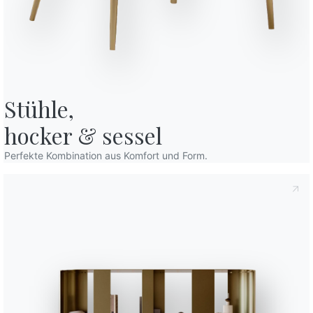
50cm
60cm
60cm
Stühle,

120cm
hocker & sessel
160cm
estimmungen
, gemäß Art. 13 der Verordnung (EU) 2016/679 erkläre ich,
Perfekte Kombination aus Komfort und Form.
den habe.
140cm
chutzbestimmungen
Ich willige in die Verarbeitung meiner
Erhalts von kommerziellen und werblichen Mitteilungen,
rn, ein.
60cm
Beendet
Plan
Frontflügel
C163
C169
HOCHGLÄNZEND
Weiß
Sand
Verwenden Sie den