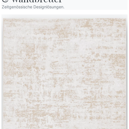
Konfigurator
D
Zeitgenössische Designlösungen.
Bontempi Space
D
ebsite
Store Locator
F
ndeten
Contract
K
Kontakte
Arbeiten Sie mit uns
Werden Sie Händler
Zeitschrift
Unterstützung
Reservierter Bereich