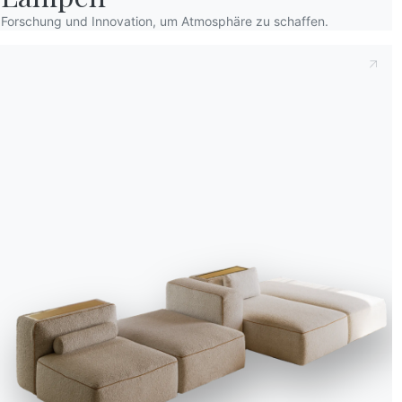
Forschung und Innovation, um Atmosphäre zu schaffen.
Wir verwenden Cookies
Wir können diese zur Analyse unserer Besucherdaten platzieren, um unsere W
zu verbessern, personalisierte Inhalte anzuzeigen und Ihnen ein großartiges
Website-Erlebnis zu bieten. Für weitere Informationen zu den von uns verwe
Cookies öffnen Sie die Einstellungen.
Alle akzeptieren
Ablehnen
Nein, anpassen