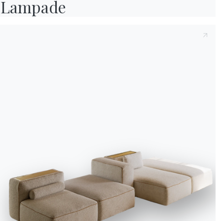
Lampade
successiva, clicca sull'icona con l'impronta digitale.
Accetta tutti
Solo i necessari
Gestisci