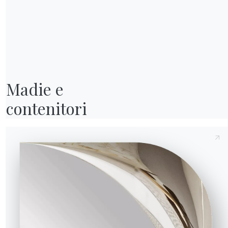
06.37OUT
/
42cm
06.38OUT
/
50cm
Invia richiesta
Madie e

contenitori