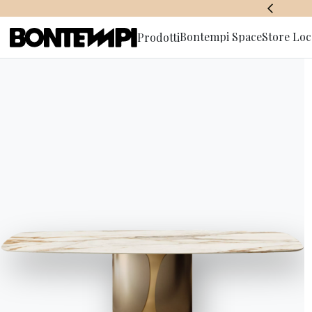
BONTEMPI SPACE
Bontempi Space
Store Loc
Prodotti
Iscriviti a
HOME
//
PRODOTTI
//
TAVOLINI, CARRELLI E POUFF
//
TAO