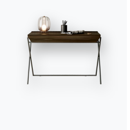
Bontempi.
per r
Vai all'area download
Iscriv
Contatti
Lavora con noi
Diventa un rivenditore
Assistenza
Ingenia Casa
Privacy Policy
Whistleblowing
Codice Etico
Iscriviti alla newsletter