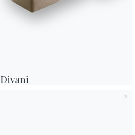
Divani
Cataloghi
Newsl
Scarica i cataloghi
Attiv