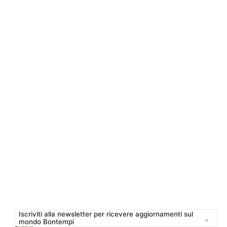
AQ.
richiedere informazioni.
Accedi al form
OUR WORLD
Chi siamo
Awards
Designers
Flagship Store
Cataloghi
Iscriviti alla newsletter per ricevere aggiornamenti sul
mondo Bontempi
Close