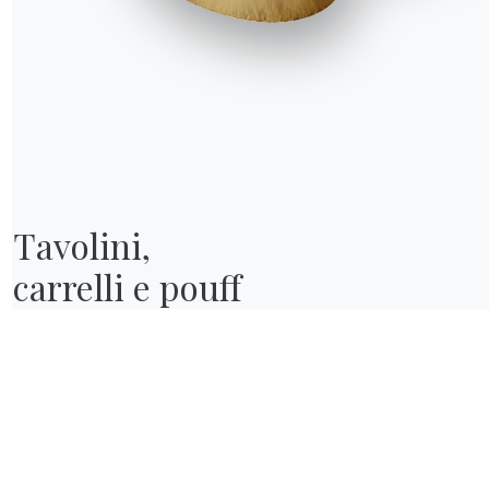
Tavolini,

carrelli e pouff
Richiedi informazioni
Compila il nostro form per