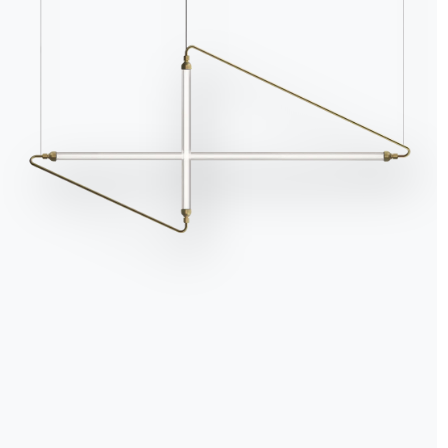
Informativa Cookie
Utilizziamo cookie tecnici ed analytics anonimizzati (necessari) e, previo co
cookie di profilazione (preferenze e marketing) di terze parti. Puoi proseguire 
soli cookie necessari, accettarli tutti o gestire i consensi. Per ogni modifica e