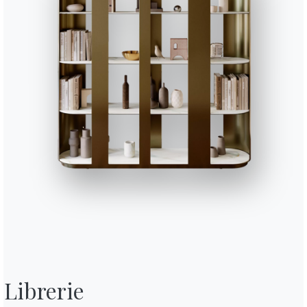
BONTEMPI
OU
Prodotti
C
Configuratore
A
Bontempi Space
D
Librerie

nsenso,
Store Locator
F
con i
 revoca