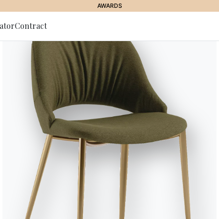
AWARDS
ator
Contract
lla Newsletter
 OUTDOOR
Tao Outdoo
Tavolino in Acciaio laccato per o
Variante
Lunghezza (X)