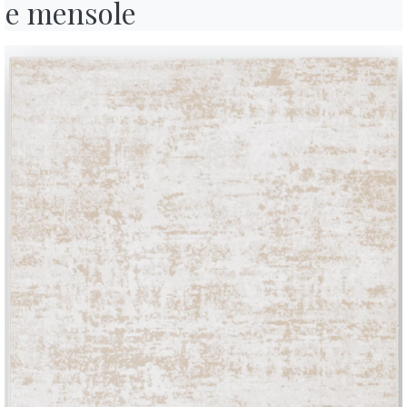
e mensole
Contract
C
Contatti
Lavora con noi
Diventa un rivenditore
Journal
Assistenza
Area riservata