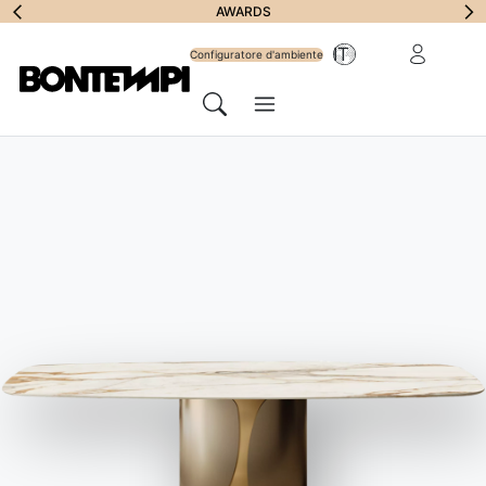
Iscriviti alla
AWARDS
Area riservat
IT
Newsletter
Configuratore d'ambiente
Menu
Cerca
HOME
//
PRODOTTI
Librerie e mensole
Librerie Bontempi: eleganza e
funzionalità per ogni spazio.
Formato
Materiali
Ambienti
Colori