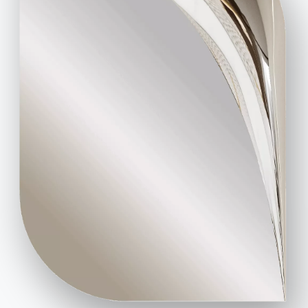
Domande frequenti
Richiedi informazioni
Hai domande? Scopri le
Compila il nostro form
risposte nella sezione
per richiedere
FAQ.
informazioni.
Vai alle FAQ
Accedi al form
Contatti
Lavora con noi
Diventa un rivenditore
Assistenza
Ingenia Casa