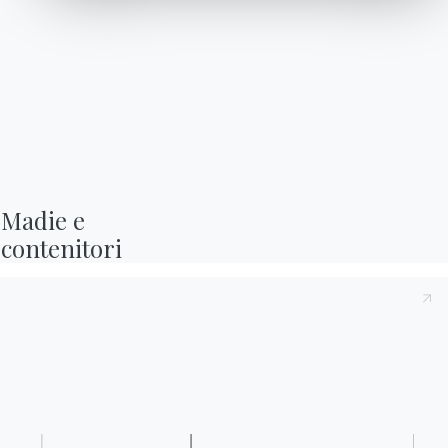
Wing
Madie e

contenitori
1 VERSIONE
Zen