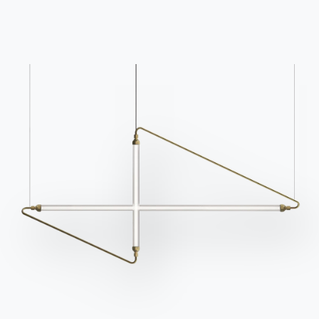
BONTEMPI
Продукция
Конфигуратор
Bontempi Space
Локатор магазинов
Договор
Журнал
НАШ МИР
О нас
Благодарности
Дизайнеры
Флагманский магазин