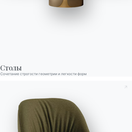
Vincent Бас
Открытый
Основание из нержавеющей стали для использования вне
Столы
помещений, предназначено для столешниц из ламината или
Сочетание строгости геометрии и легкости форм
алюкомпакта.
Designed by Pocci & Dondoli
Вариант
Длина (X)
Высота (Y)
Глубина (Z)
Версия
Принять к сведению
Политика конфиденциальности
, в
51cm
74.5cm
51cm
20.55OUT
соответствии со ст. 13 Постановления ЕС 2016/679, я