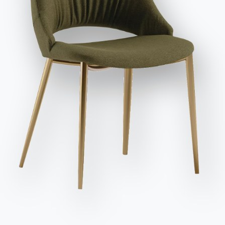
заявляю, что прочитал и понял его содержание*.
Отделка
После прочтения информации
Политика
Структура
Комбинированный топ
конфиденциальности
Я даю согласие на обработку моих
ЛАКИРОВАННЫЙ МЕТАЛЛ
персональных данных с целью получения коммерческих и
рекламных сообщений, в том числе посредством
рассылки информационных бюллетеней.
M028X
M097X
M306X
M310X
M312X
Используйте
конфигуратор
Лист данных
Дополните свое окружение
Отправить запрос
1 ВЕРСИИ
Vincent Бас
BONTEMPI
НАШ МИР
Продукция
О нас
Конфигуратор
Благодарности