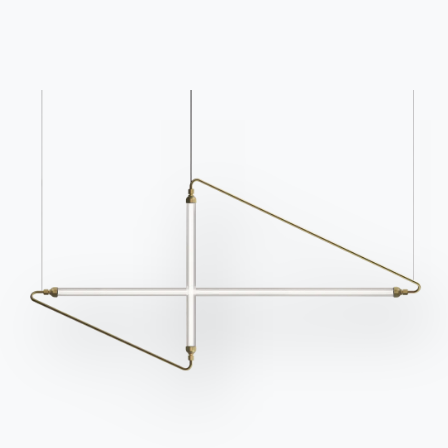
разделе FAQ.
информацию.
Перейти к разделу FAQ
Доступ к форме
Связаться с
Работайте с нами
Стать реселлером
Помощь
Ingenia Casa
Этический кодекс
Подпишитесь на рассылку
BONTEMPI