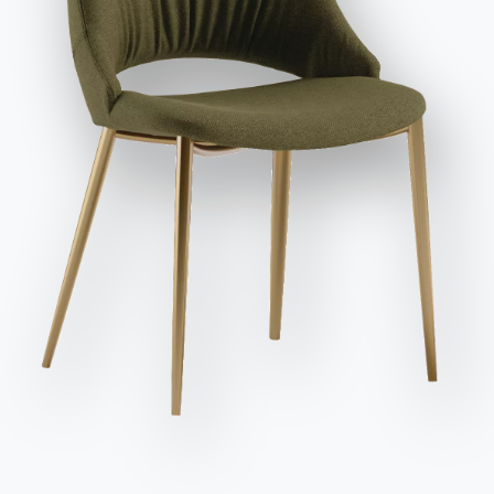
заявляю, что прочитал и понял его содержание*.
После прочтения информации
Политика
конфиденциальности
Я даю согласие на обработку моих
персональных данных с целью получения коммерческих и
рекламных сообщений, в том числе посредством
рассылки информационных бюллетеней.
Вариант
Длина (X)
Высота (Y)
Глубина (Z)
Версия
85cm
42cm
85cm
VICAN085
Отправить запрос
53cm
21cm
82cm
VICBR82
170cm
77cm
90cm
VICD170
210cm
77cm
90cm
VICD210
255cm
77cm
90cm
VICD255