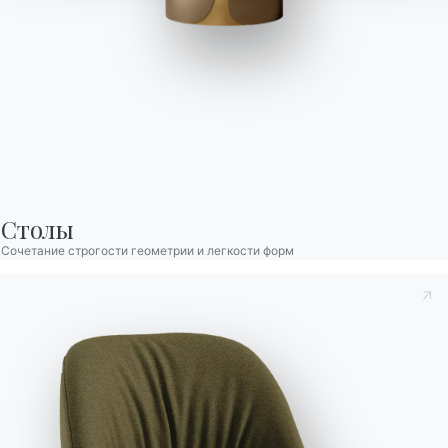
Victor
Диван Victor сочетает элегантность и инновации в дизайне,
который производит смелое графическое впечатление. Его
лаконичный и современный силуэт достигает тонкого
баланса между геометрией и мягкостью. Полностью
Столы
модульная конструкция позволяет адаптироваться к разным
Сочетание строгости геометрии и легкости форм
пространствам, создавая динамичные композиции,
подчеркивающие его утонченную и воздушную эстетику.
Дополнительные подлокотники с изящными, крыловидными
изгибами усиливают ощущение легкости и текучести. Victor —
это не просто диван, а настоящее дизайнерское заявление,
которое привносит в интерьер утонченную, но уверенную
эстетику.
Designed by Elena Trevisan
Принять к сведению
Политика конфиденциальности
, в
соответствии со ст. 13 Постановления ЕС 2016/679, я