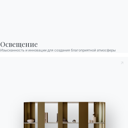
Продукция
Конфигуратор
Bontempi Space
Локатор магазинов
Договор
Освещение
Изысканность и инновации для создания благоприятной атмосферы
Журнал
НАШ МИР
О нас
Благодарности
Дизайнеры
Флагманский магазин
Каталоги