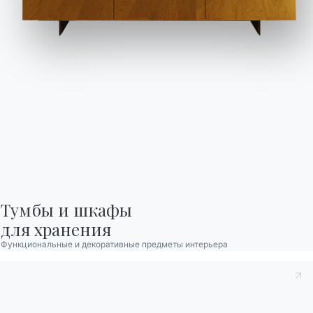
85cm
42cm
85cm
VICP85
79cm
42cm
75cm
VICTP085DX
79cm
42cm
75cm
VICTP085SX
Каталоги
Информационный
бюллетень
Скачать каталоги
Активируйте нашу
Bontempi.
рассылку, чтобы
Перейти в раздел
получать последние
загрузки
новости.
Подпишитесь на
рассылку
Тумбы и шкафы

для хранения
Функциональные и декоративные предметы интерьера
Часто задаваемые
Запросить
вопросы
информацию
У вас есть вопросы?
Заполните нашу форму,
Найдите ответы в
чтобы запросить