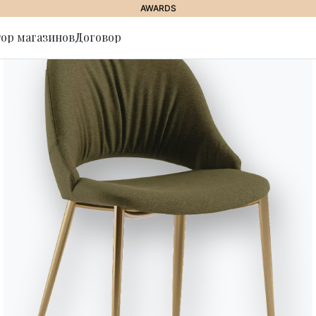
AWARDS
ор магазинов
Договор
ься на
Tom
стол раскладной со структурой
глянцевого стекла, стекла уст
Сиденья
Вариант
Длина (X)
8
110/143/