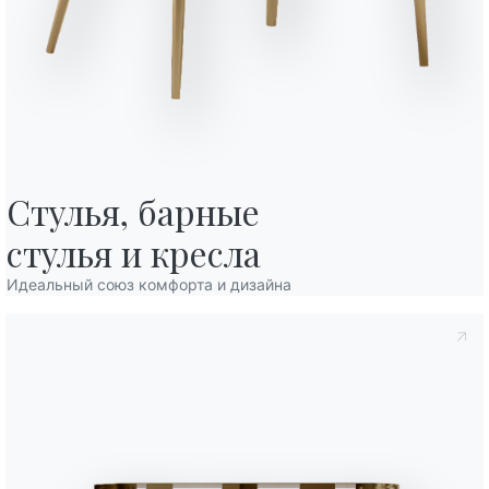
10
120/163/
12
140/193/
12
160/213/
Отделка
Пол
Структура
Стулья, барные

C150
C152
C193
СТЕКЛО ГЛЯНЦЕВОЕ
Глянцевый экстра-белый
Черный глянцевый
Серо-бежевый глянцевы
иальности
, в соответствии со ст. 13 Постановления ЕС 2016/679, я
стулья и кресла
ание*.
C180S
C181S
C183S
C185S
СТЕКЛО МАТОВОЕ УСТОЙЧИВОЕ К ЦАРАПИНАМ
Белое матовое устойчивое к царапинам
Серо-бежевое матовое устойчивое 
Антрацит матовое устойч
Черное матовое
конфиденциальности
Я даю согласие на обработку моих
Идеальный союз комфорта и дизайна
 коммерческих и рекламных сообщений, в том числе посредством
CM003
CM005
CM009
CM010
CM012
СУПЕРМРАМОР
Arabescato глянцевый
Noir desir глянцевый
Choco глянцевый
Étoil gold глян
Calac
CR002
CR003
CR005
CR006
СУПЕРКЕРАМИКА
Антрацит
Белый
Песочный
Серый савойя
L043
L044
L045
L054
L055
МЕЛАМИН
Белый
Песочный
Антрацит
Цемент натура
Дуб к