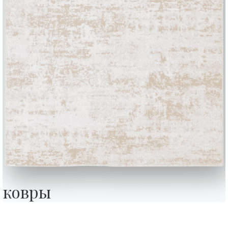
BONTEMPI
Продукция
Конфигуратор
ковры
Bontempi Space
Локатор магази
how
Договор