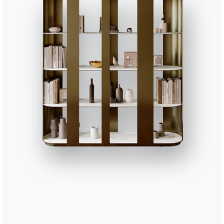
Используйте
конфигуратор
Лист данных
Дополните свое окружение
2 ВЕРСИИ
Gipsy