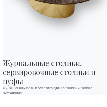
Журнальные столики,

сервировочные столики и 
НАШ МИР
О нас
пуфы
Благодарности
Функциональность и эстетика для обстановки любого
Дизайнеры
помещения
нов
Флагманский магазин
Каталоги