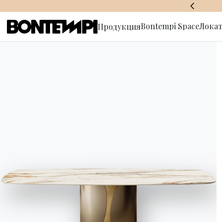
BONTEMPI SPACE
Bontempi Space
Локат
Продукция
Подписат
рассылку
HOME
//
ПРОДУКЦИЯ
//
СТОЛЫ
//
TOM