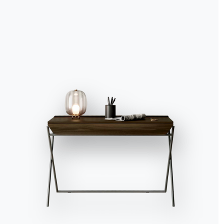
Accept all
Deny
No, adjust