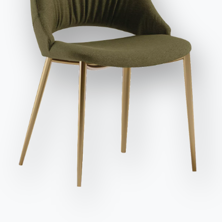
Версии
Нераскладные Прямоугольный
заявляю, что прочитал и понял его содержание*.
После прочтения информации
Политика
конфиденциальности
Я даю согласие на обработку моих
персональных данных с целью получения коммерческих и
рекламных сообщений, в том числе посредством
рассылки информационных бюллетеней.
Отправить запрос
Сиденья
Вариант
Длина (X)
Высота (Y)
Глубина (Z)
Версия