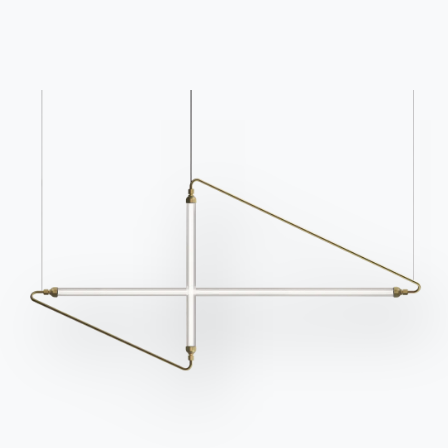
Связаться с
Работайте с нами
Стать реселлером
Помощь
Ingenia Casa
Этический кодекс
Подпишитесь на рассылку
BONTEMPI
Продукция
Конфигуратор