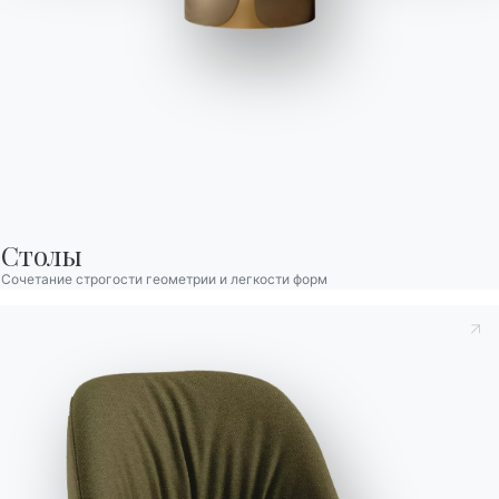
Talos
Talos — это стол, который заявляет о себе с прочной
элегантностью и архитектурным присутствием.
Отличительная особенность — монолитное эллиптическое
основание, состоящее из двух симметричных оболочек,
Столы
обнимающих центральную часть. В металлическом варианте
Сочетание строгости геометрии и легкости форм
основание выделяется изысканными цветовыми сочетаниями,
создающими визуальные вибрации или утончённые эффекты
тон в тон. В сочетании металла и дерева тёплая фактура
древесины сочетается с блеском металлических покрытий,
создавая гармоничный баланс между материальностью и
строгостью. В любом исполнении Talos сохраняет свою
сценографическую идентичность и главенствующую роль,
определяя пространство с харизмой.
Принять к сведению
Политика конфиденциальности
, в
Designed by Pocci & Dondoli
соответствии со ст. 13 Постановления ЕС 2016/679, я