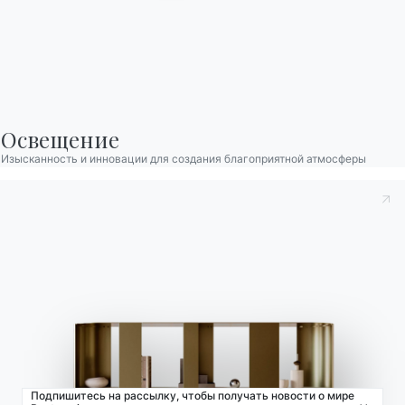
Bontempi Space
Локатор магазинов
Договор
Журнал
Освещение
НАШ МИР
Изысканность и инновации для создания благоприятной атмосферы
О нас
Благодарности
Дизайнеры
Флагманский магазин
Каталоги
Подпишитесь на рассылку, чтобы получать новости о мире