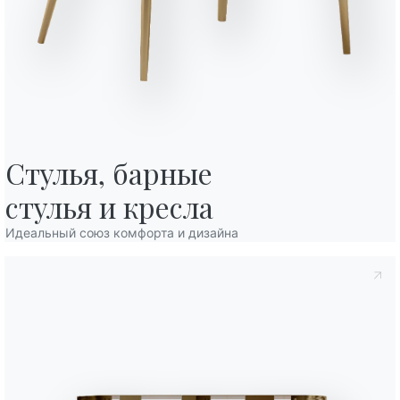
Вариант
Длина (X)
Высот
Стулья, барные

98cm
80cm
иальности
, в соответствии со ст. 13 Постановления ЕС 2016/679, я
стулья и кресла
ание*.
146cm
80cm
конфиденциальности
Я даю согласие на обработку моих
Идеальный союз комфорта и дизайна
 коммерческих и рекламных сообщений, в том числе посредством
166cm
80cm
196cm
80cm
116cm
80cm
162cm
80cm