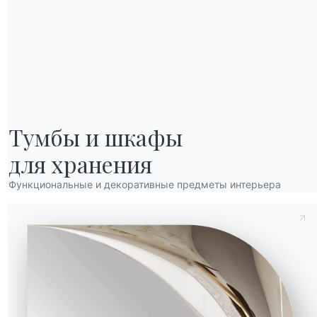
а (Y)
Глубина (Z)
Версия
Тумбы и шкафы

SUNAQ098
98cm
для хранения
SUNC146
98cm
Функциональные и декоративные предметы интерьера
SUNC166
Отправить запрос
98cm
SUNC196
98cm
SUNP116SXDX
155cm
SUNT162SXDX
98cm