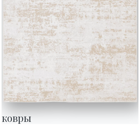
BONTEMPI
Продукция
Конфигуратор
ковры
Bontempi Space
Локатор магази
how
Договор