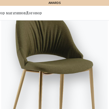
AWARDS
ор магазинов
Договор
ься на
Sunset
Современный и идеальный для
широкому сиденью и подушкам с
без спинок придает композици
Диван SUNSET можно украсить 
декоративные ножки или место
соответствии с вашим вкусом 
Designed by Carlo Bimbi
Версии
Модульные