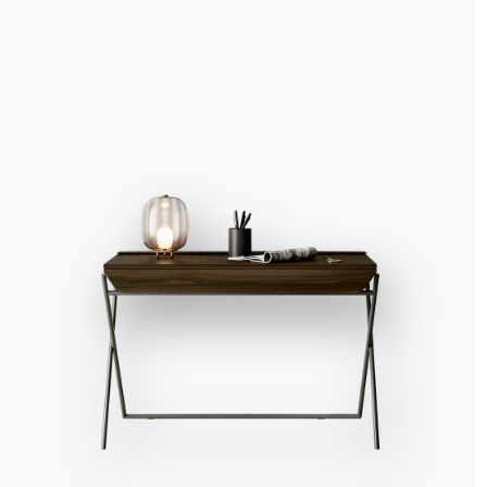
Accept all
Deny
No, adjust