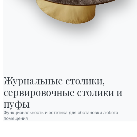
Журнальные столики,

сервировочные столики и 
НАШ МИР
О нас
пуфы
Благодарности
Функциональность и эстетика для обстановки любого
Дизайнеры
помещения
нов
Флагманский магазин
Каталоги