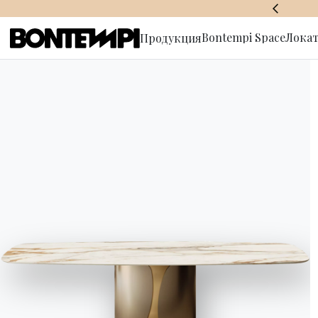
BONTEMPI SPACE
Bontempi Space
Локат
Продукция
Подписат
рассылку
HOME
//
ПРОДУКЦИЯ
//
ДИВАНЫ
//
SUNSET