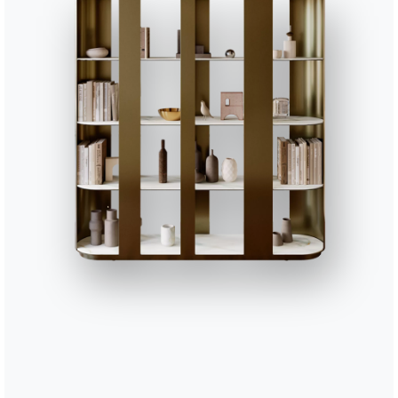
182cm
80cm
212cm
80cm
232cm
80cm
Лист данных
Аксессуары
Sunset
SUNCT050
Sunset
CUS