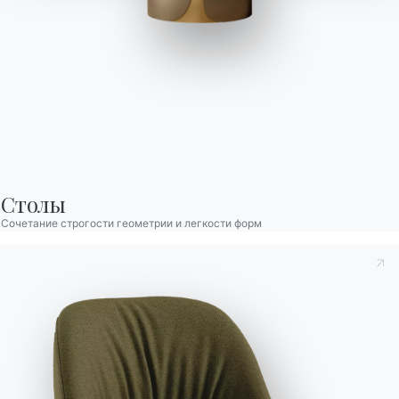
Senso
Стол раскладной со структурой из лакированной стали.
Декоративные вставки для ног и столешница из
шпонированного дерева, стекла, стекла, устойчивого к
царапинам, CуперКерамики и СуперМрамора.
Столы
Сочетание строгости геометрии и легкости форм
Сиденья
Вариант
Длина (X)
Высота (Y)
Глубина (Z)
Версия
10
140/180/220cm
75cm
90cm
20.92
Принять к сведению
Политика конфиденциальности
, в
10
160/210/260cm
75cm
90cm
20.93
соответствии со ст. 13 Постановления ЕС 2016/679, я