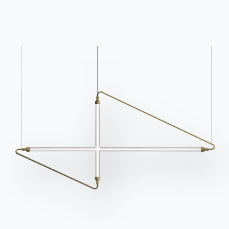
Подпишитесь на
рассылку
Часто задаваемые
Запросить
вопросы
информацию
У вас есть вопросы?
Заполните нашу форму,
Найдите ответы в
чтобы запросить
разделе FAQ.
информацию.
Перейти к разделу FAQ
Доступ к форме
Связаться с
Работайте с нами
Стать реселлером