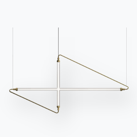
Активируйте нашу
Bontempi.
рассылку, чтобы
Перейти в раздел
получать последние
загрузки
новости.
Подпишитесь на
рассылку
Часто задаваемые
Запросить
вопросы
информацию
У вас есть вопросы?
Заполните нашу форму,
Найдите ответы в
чтобы запросить
разделе FAQ.
информацию.
Перейти к разделу FAQ
Доступ к форме