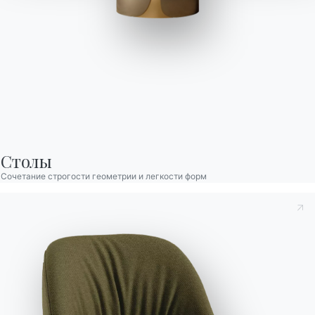
Moon Высокий
Открытый
Стол нераскладной высокий со структурой из лакированной
Столы
стали для использования вне помещений, столешница из
Сочетание строгости геометрии и легкости форм
меламина, ламината, стекла, стекла, устойчивого к
царапинам, СуперКерамики, СуперМрамора.
Версии
Нераскладные Квадратный
Принять к сведению
Политика конфиденциальности
, в
соответствии со ст. 13 Постановления ЕС 2016/679, я