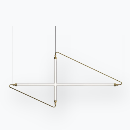
Помощь
Ingenia Casa
Этический кодекс
Подпишитесь на рассылку
BONTEMPI
Продукция
Конфигуратор
Bontempi Space
Локатор магазинов
Договор
Журнал
НАШ МИР