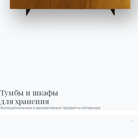
Подпишитесь на
рассылку
Часто задаваемые
Запросить
вопросы
информацию
У вас есть вопросы?
Заполните нашу форму,
Найдите ответы в
чтобы запросить
разделе FAQ.
информацию.
Перейти к разделу FAQ
Доступ к форме
Тумбы и шкафы

для хранения
Функциональные и декоративные предметы интерьера
Связаться с
Работайте с нами
Стать реселлером