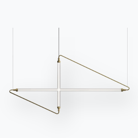
Каталоги
Информационный
бюллетень
Скачать каталоги
Активируйте нашу
Bontempi.
рассылку, чтобы
Перейти в раздел
получать последние