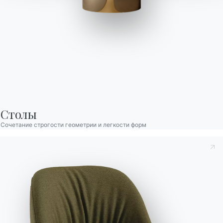
Kimono
Нераскладной прямоугольный, раскладной прямоугольный,
нераскладной бочкообразный, раскладной бочкообразный
стол со структурой из лакированной стали. Столешница
предлагается в вариантах отделки Суперкерамики,
Столы
Супермрамора, шпона, массива дерева, экстра-белого
Сочетание строгости геометрии и легкости форм
глянцевого стекла, и вельвет устойчивого к царапинам
стекла.
Лауреат премии
Top Of Design - Marie Claire Maison
Designed by e-ggs
Версии
Нераскладные Бочкообразный
Принять к сведению
Политика конфиденциальности
, в
соответствии со ст. 13 Постановления ЕС 2016/679, я