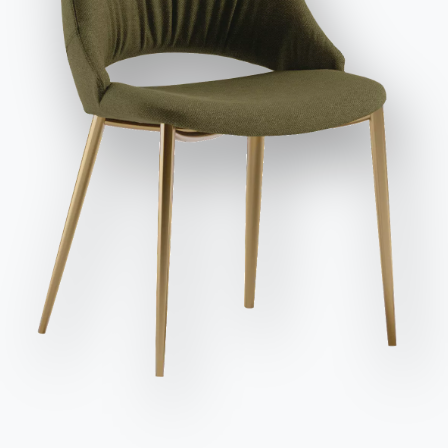
заявляю, что прочитал и понял его содержание*.
После прочтения информации
Политика
конфиденциальности
Я даю согласие на обработку моих
персональных данных с целью получения коммерческих и
рекламных сообщений, в том числе посредством
рассылки информационных бюллетеней.
Отправить запрос
Сиденья
Вариант
Длина (X)
Высота (Y)
Глубина (Z)
Версия
14
400cm
75cm
130cm
54.09
8
200cm
75cm
116cm
54.10
10
250cm
75cm
120cm
54.11