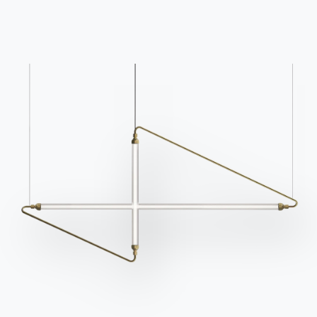
Конфигуратор
Bontempi Space
Локатор магазинов
Договор
Журнал
НАШ МИР
О нас
Благодарности
Дизайнеры
Флагманский магазин
Каталоги