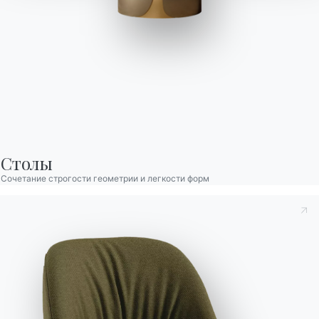
Hunter
Hunter — стол с ярко выраженным характером и
скульптурной формой, выделяющийся динамичной
архитектурой и идеальной игрой симметрий. Металлическая
конструкция состоит из двух идентичных элементов, точно
Столы
выверенных по геометрии: нижнего, который служит
Сочетание строгости геометрии и легкости форм
основанием и определяет вертикаль объёма, и верхнего,
который пересекается с первым в выверенном, визуально
выразительном соединении, элегантно поддерживая
столешницу. Графичный и трёхмерный дизайн делает этот
стол центральным элементом интерьера, идеально
подходящим для современных пространств, где ценится
высокая эстетика и утончённый стиль.
Designed by Andrea Lucatello
Принять к сведению
Политика конфиденциальности
, в
Версии
Нераскладные Бочкообразный
соответствии со ст. 13 Постановления ЕС 2016/679, я