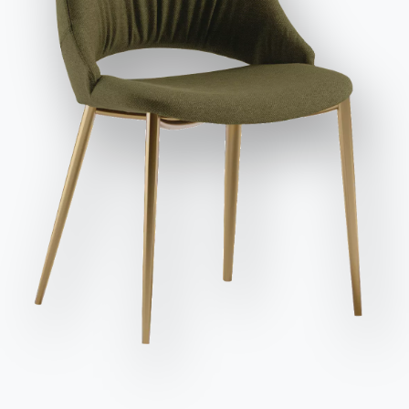
заявляю, что прочитал и понял его содержание*.
После прочтения информации
Политика
конфиденциальности
Я даю согласие на обработку моих
персональных данных с целью получения коммерческих и
рекламных сообщений, в том числе посредством
рассылки информационных бюллетеней.
Отправить запрос
Сиденья
Вариант
Длина (X)
Высота (Y)
Глубина (Z)
Версия
8
200cm
75cm
116cm
54.86