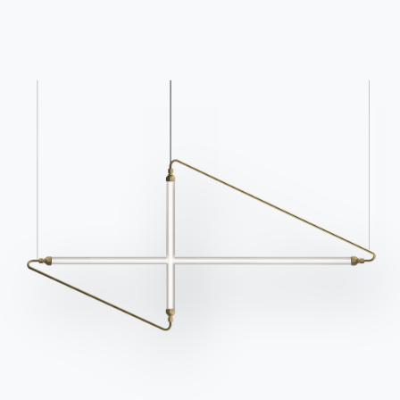
Связаться с
Работайте с нами
Стать реселлером
Помощь
Ingenia Casa
Этический кодекс
Подпишитесь на рассылку
BONTEMPI
Продукция
Конфигуратор