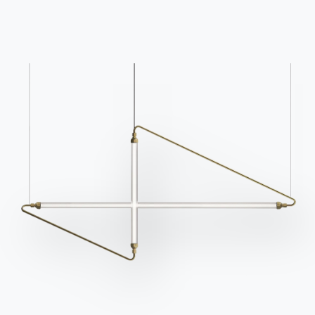
Каталоги
Информационный
бюллетень
Скачать каталоги
Активируйте нашу
Bontempi.
рассылку, чтобы
Перейти в раздел
получать последние
загрузки
новости.
Подпишитесь на
рассылку