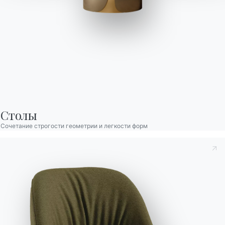
Delta
Стол раскладной и нераскладной, бочкообразная
столешница и прямоугольная структура и декоративные
детали из лакированной стали. Столешница из шпона, шпона
с краями из массива, массива дерева, стекла, стекла,
Столы
устойчивого к царапинам, СуперКерамики и СуперМрамора.
Сочетание строгости геометрии и легкости форм
Designed by Bernhardt & Vella
Версии
Раскладные Прямоугольный
Принять к сведению
Политика конфиденциальности
, в
соответствии со ст. 13 Постановления ЕС 2016/679, я