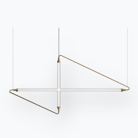
Каталоги
Информационный
бюллетень
Скачать каталоги
Активируйте нашу
Bontempi.
рассылку, чтобы
Перейти в раздел
получать последние
загрузки
новости.