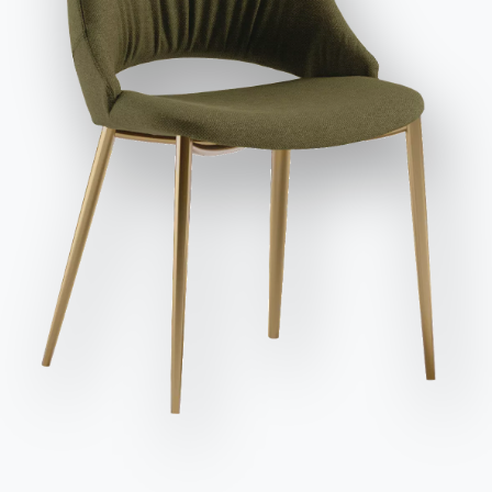
заявляю, что прочитал и понял его содержание*.
Вариант
Длина (X)
Высота (Y)
Глубина (Z)
Версия
После прочтения информации
Политика
124cm
69cm
55cm
15.25CS
конфиденциальности
Я даю согласие на обработку моих
персональных данных с целью получения коммерческих и
рекламных сообщений, в том числе посредством
125cm
69cm
55cm
15.26CS
рассылки информационных бюллетеней.
184cm
69cm
55cm
15.27CS
184cm
69cm
55cm
15.28CS
Отправить запрос
184cm
69cm
55cm
15.29CS
184cm
69cm
55cm
15.30CS
184cm
69cm
55cm
15.31CS
244cm
69cm
55cm
15.32CS